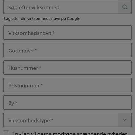
Søg efter virksomhed
Søg efter din virksomheds navn på Google
Virksomhedsnavn
*
Gadenavn
*
Husnummer
*
Postnummer
*
By
*
Virksomhedstype
*
Vi ormal cookies, og andre teknikker, til at forbedre
din oplevelse på vores hjemmeside. Cookies muliggør
Ja - jeg vil gerne modtage spændende nyheder