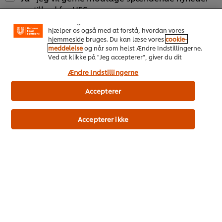
visse funktioner, såsom deling på sociale medier
og tilbud fra UFS.
(Facebook, Instagram osv.) samt skræddersyet
indhold og reklamer ud fra dine interesser. Cookies
hjælper os også med at forstå, hvordan vores
hjemmeside bruges. Du kan læse vores
cookie-
Ja, jeg bekræfter, at jeg er 18 år eller ældre. *
meddelelse
og når som helst Ændre Indstillingerne.
Ved at klikke på "Jeg accepterer", giver du dit
samtykke til vores brug af cookies.
Ændre Indstillingerne
Accepterer
Accepterer ikke
Download her
Om os
Temaer og Inspiration