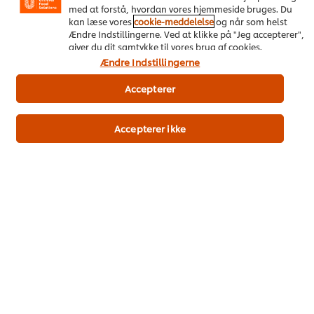
Pizza med Nobeef-slices,
Pizza Bianca
med at forstå, hvordan vores hjemmeside bruges. Du
jalapeno-mayo og syltede
Hovedretter
Vegetarisk
kan læse vores
cookie-meddelelse
og når som helst
Ingen
rødløg
Ændre Indstillingerne. Ved at klikke på "Jeg accepterer",
bedømmelser
giver du dit samtykke til vores brug af cookies.
Hovedretter
Vegetarisk
indsendt
Ingen
Ændre Indstillingerne
for
bedømmelser
denne
indsendt
Accepterer
recipe
for
denne
recipe
Accepterer ikke
Pho med okse
Pho med kylling
Asien
Hovedretter
Oksekød
Asien
Hovedretter
Ingen
Kylling og fjerkræ
bedømmelser
Ingen
indsendt
bedømmelser
for
indsendt
denne
for