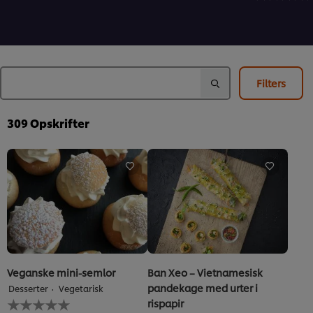
for
for
bedømmels
denne
denne
indsendt
recipe
recipe
for
denne
recipe
Filters
309
Opskrifter
Veganske mini-semlor
Ban Xeo – Vietnamesisk
pandekage med urter i
Desserter
Vegetarisk
Ingen
rispapir
bedømmelser