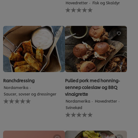
Hovedretter
Fisk og Skaldyr
indsendt
Ingen
for
bedømmelser
denne
indsendt
recipe
for
denne
recipe
Ranchdressing
Pulled pork med honning-
sennep coleslaw og BBQ
Nordamerika
vinaigrette
Saucer, sovser og dressinger
Ingen
Nordamerika
Hovedretter
bedømmelser
Svinekød
indsendt
Ingen
for
bedømmelser
denne
indsendt
recipe
for
denne