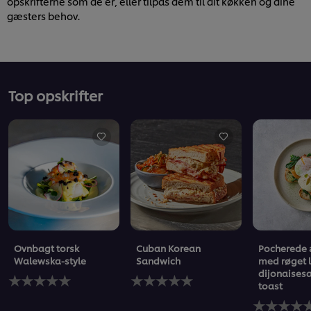
opskrifterne som de er, eller tilpas dem til dit køkken og dine
gæsters behov.
Top opskrifter
Ovnbagt torsk
Cuban Korean
Pocherede
Walewska-style
Sandwich
med røget 
dijonaises
Ingen
Ingen
toast
bedømmelser
bedømmelser
indsendt
indsendt
Ingen