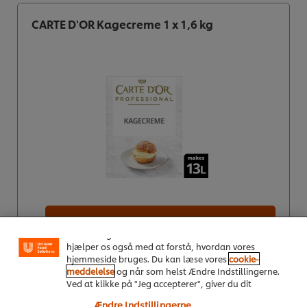
CARTE D'OR Kagecreme 1 x 1,6 kg
Vi ormal cookies, og andre teknikker, til at forbedre
din oplevelse på vores hjemmeside. Cookies muliggør
visse funktioner, såsom deling på sociale medier
Køb nu
(Facebook, Instagram osv.) samt skræddersyet
indhold og reklamer ud fra dine interesser. Cookies
hjælper os også med at forstå, hvordan vores
Se mere
hjemmeside bruges. Du kan læse vores
cookie-
meddelelse
og når som helst Ændre Indstillingerne.
Ved at klikke på "Jeg accepterer", giver du dit
samtykke til vores brug af cookies.
Ændre Indstillingerne