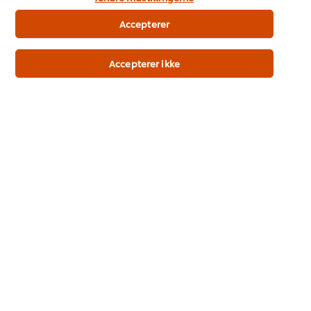
Knorr Citrus Krydderiblanding 3 x 1,2 kg
Accepterer
Accepterer ikke
Køb nu
Se mere
Knorr Grønsagsbouillon, pasta 2 x 1 kg