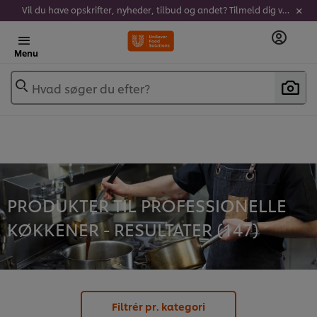
Vil du have opskrifter, nyheder, tilbud og andet? Tilmeld dig vores nyhedsbrev!
Menu
Hvad søger du efter?
PRODUKTER TIL PROFESSIONELLE
KØKKENER - RESULTATER (
147
)
Filtrér pr. kategori