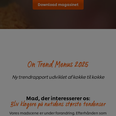
Download magasinet
On Trend Menus 2025
Ny trendrapport udviklet af kokke til kokke
Mad, der interesserer os:
Bliv klogere på nutidens største tendenser
Vores madscene er under forandring. Efterhånden som