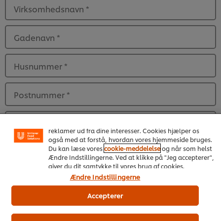
Virksomhedsnavn
*
Gadenavn
*
Husnummer
*
Postnummer
*
Vi ormal cookies, og andre teknikker, til at forbedre din
oplevelse på vores hjemmeside. Cookies muliggør visse
funktioner, såsom deling på sociale medier (Facebook,
By
*
Instagram osv.) samt skræddersyet indhold og
reklamer ud fra dine interesser. Cookies hjælper os
også med at forstå, hvordan vores hjemmeside bruges.
Du kan læse vores
cookie-meddelelse
og når som helst
Virksomhedstype
*
Ændre Indstillingerne. Ved at klikke på "Jeg accepterer",
giver du dit samtykke til vores brug af cookies.
Ja - jeg vil gerne modtage spændende nyheder
Ændre Indstillingerne
og tilbud fra UFS.
Accepterer
Ja, jeg bekræfter, at jeg er 18 år eller ældre. *