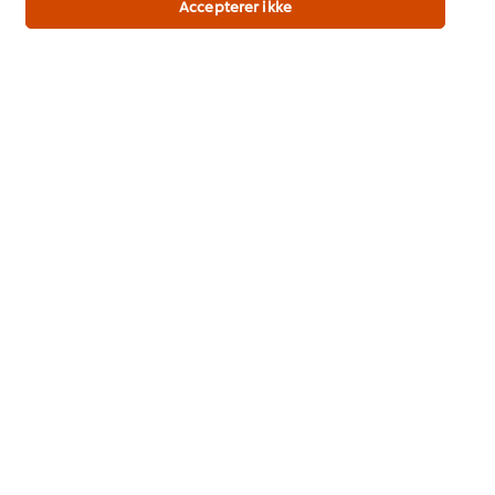
Accepterer ikke
Download
Om os
Temaer og Inspiration
Træning
Opskrifter