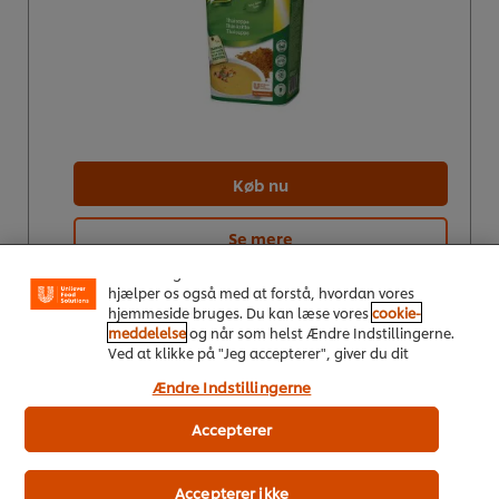
Køb nu
Vi ormal cookies, og andre teknikker, til at forbedre
din oplevelse på vores hjemmeside. Cookies muliggør
visse funktioner, såsom deling på sociale medier
Se mere
(Facebook, Instagram osv.) samt skræddersyet
indhold og reklamer ud fra dine interesser. Cookies
hjælper os også med at forstå, hvordan vores
hjemmeside bruges. Du kan læse vores
cookie-
meddelelse
og når som helst Ændre Indstillingerne.
Knorr Tom Kha Kai suppe, granulat 6 x 1 kg
Ved at klikke på "Jeg accepterer", giver du dit
samtykke til vores brug af cookies.
Ændre Indstillingerne
Accepterer
Accepterer ikke