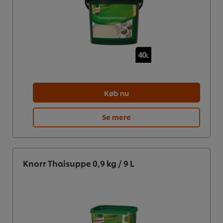
Køb nu
Se mere
Knorr Thaisuppe 0,9 kg / 9 L