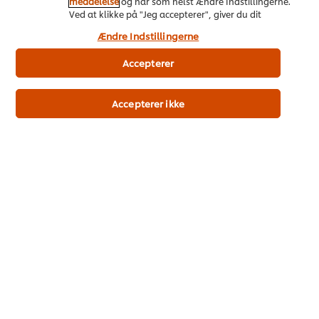
meddelelse
og når som helst Ændre Indstillingerne.
Ved at klikke på "Jeg accepterer", giver du dit
samtykke til vores brug af cookies.
Ændre Indstillingerne
Accepterer
Smagen tæller!
Bouilloner med
god smag og
samvittighed
Accepterer ikke
Knorr Professional Koncentreret
Fond