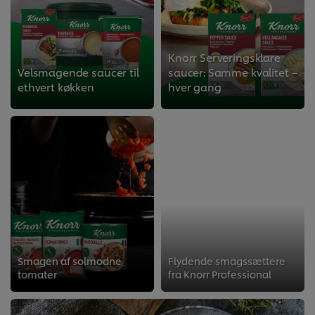
Knorr Serveringsklare
Velsmagende saucer til
saucer: Samme kvalitet –
ethvert køkken
hver gang​
Smagen af solmodne
Flydende smagssættere
tomater
fra Knorr Professional