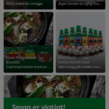
Altid mere at smage
Ægte fonder til rigtig madlavning
>
Knorr Professional
Knorr Professional
Bouillon
Koncentreret Fond
God mad starter med en base af høj kvalitet.
Sæt smag på maden med fonder fra Knorr Professional