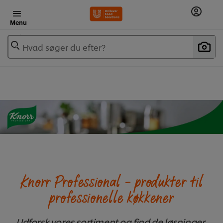
Menu
Hvad søger du efter?
Knorr Professional - produkter til
professionelle køkkener
Udforsk vores sortiment og find de løsninger,