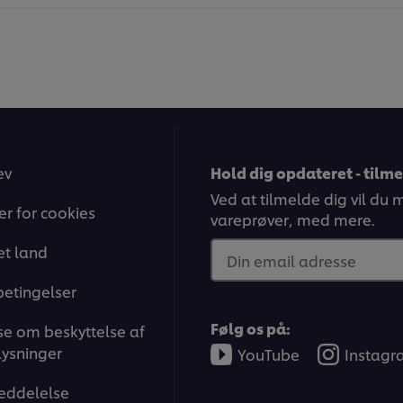
ev
Hold dig opdateret - tilm
Ved at tilmelde dig vil du
ger for cookies
vareprøver, med mere.
t land
Din email adresse
betingelser
Følg os på:
e om beskyttelse af
ysninger
YouTube
Instag
eddelelse