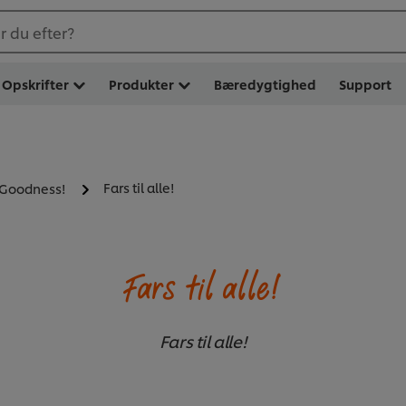
 du efter?
Opskrifter
Produkter
Bæredygtighed
Support
Fars til alle!
 Goodness!
Fars til alle!
Fars til alle!