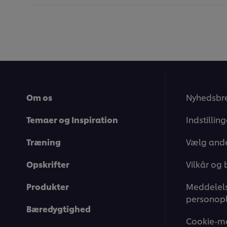
Om os
Nyhedsbr
Temaer og Inspiration
Indstillin
Træning
Vælg ande
Opskrifter
Vilkår og 
Produkter
Meddelels
personopl
Bæredygtighed
Cookie-m