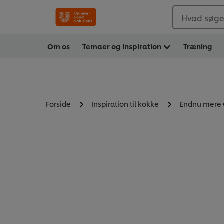
Hvad søger
Om os
Temaer og Inspiration
Træning
Forside
Inspiration til kokke
Endnu mere