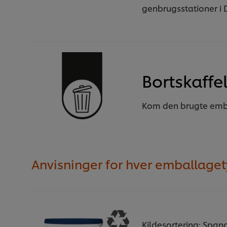
genbrugsstationer i
Bortskaffe
Kom den brugte emb
Anvisninger for hver emballage
Kildesortering: Span