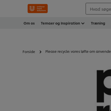
Hvad søger
Om os
Temaer og Inspiration
Træning
Please recycle: vores løfte om anvend
Forside