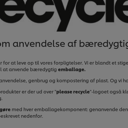
 om anvendelse af bæredygt
for at leve op til vores forpligtelser. Vi er blandt et st
til at anvende bæredygtig
emballage.
anvendelse, genbrug og kompostering af plast. Og vi ha
rodukter er der ud over "
please recycle
"-logoet også kla
g.
 gøre
med hver emballagekomponent: genanvende den, g
beskrevet nedenfor.