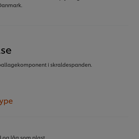
 Danmark.
lse
allagekomponent i skraldespanden.
type
d og låg som plast.