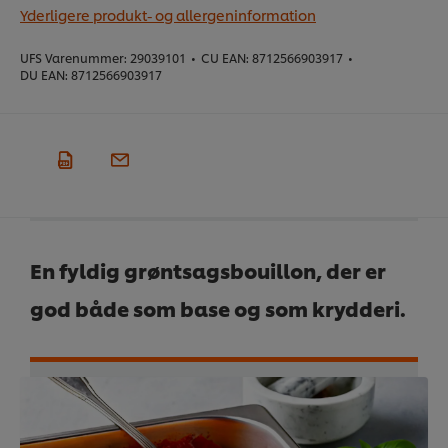
Yderligere produkt- og allergeninformation
UFS Varenummer:
29039101
•
CU EAN:
8712566903917
•
DU EAN:
8712566903917
En fyldig grøntsagsbouillon, der er
god både som base og som krydderi.