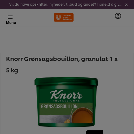
Vil du have opskrifter, nyheder, tilbud og andet? Tilmeld dig vores nyhedsbrev!
Menu
Knorr Grønsagsbouillon, granulat 1 x
5 kg