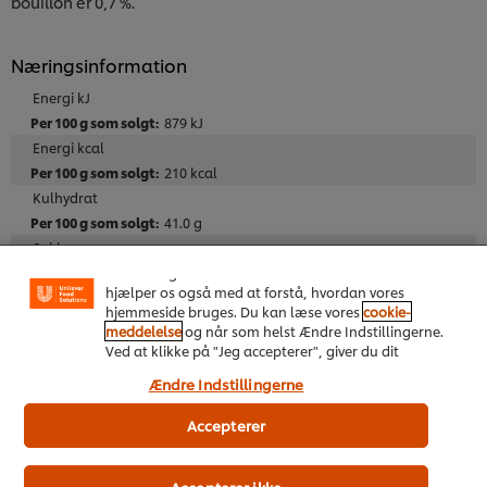
bouillon er 0,7 %.
Næringsinformation
Energi kJ
879 kJ
Energi kcal
210 kcal
Vi ormal cookies, og andre teknikker, til at forbedre
Kulhydrat
din oplevelse på vores hjemmeside. Cookies muliggør
41.0 g
visse funktioner, såsom deling på sociale medier
Sukker
(Facebook, Instagram osv.) samt skræddersyet
indhold og reklamer ud fra dine interesser. Cookies
10.0 g
hjælper os også med at forstå, hvordan vores
Fedt
hjemmeside bruges. Du kan læse vores
cookie-
2.1 g
meddelelse
og når som helst Ændre Indstillingerne.
Mættede fedtsyrer
Ved at klikke på "Jeg accepterer", giver du dit
samtykke til vores brug af cookies.
1.2 g
Ændre Indstillingerne
Protein
5.5 g
Accepterer
Fibre
2.3 g