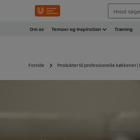
Hvad søger
Om os
Temaer og Inspiration
Træning
Forside
Produkter til professionelle køkkener |