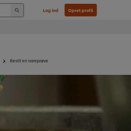
Log ind
Opret profil
Bestil en vareprøve