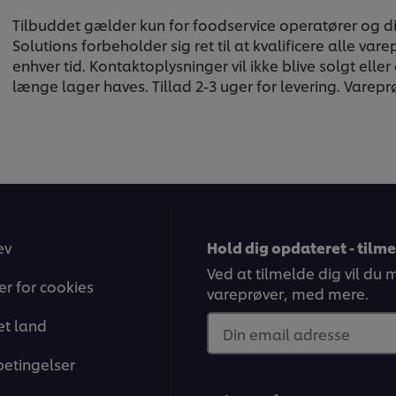
Tilbuddet gælder kun for foodservice operatører og di
Solutions forbeholder sig ret til at kvalificere alle var
enhver tid. Kontaktoplysninger vil ikke blive solgt ell
længe lager haves. Tillad 2-3 uger for levering. Vare
ev
Hold dig opdateret - tilm
Ved at tilmelde dig vil du
ger for cookies
vareprøver, med mere.
t land
Din email adresse
betingelser