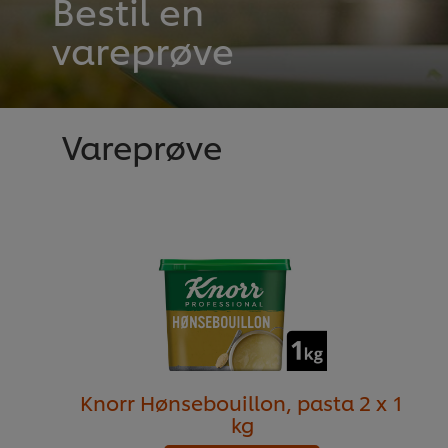
Bestil en
vareprøve
Vareprøve
Knorr Hønsebouillon, pasta 2 x 1
kg