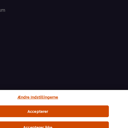
ram
Ændre Indstillingerne
Accepterer
Accepterer ikke