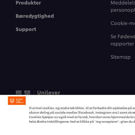
Produkter
Meddelels
personopl
Bæredygtighed
Cookie-m
Support
Se Fødeva
rapporter
Sitemap
© 2026 Unilever Food Soluti
Vi ormal cookies, og andre teknikker, til at forbedre din oplevelse på
såsom deling på sociale medier (Facebook, Instagram osv.) samt skræd
Cookies hjælper os også med at forstå, hvordan vores hjemmeside bru
helst Ændre Indstillingerne. Ved at klikke på "Jeg accepterer", giver du 