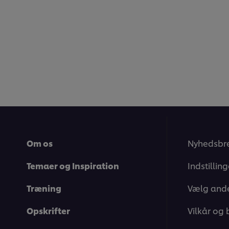
Om os
Nyhedsbr
Temaer og Inspiration
Indstillin
Træning
Vælg ande
Opskrifter
Vilkår og 