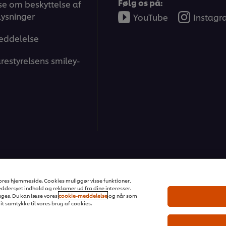
Følg os på:
e om beskyttelse af
ysninger
YouTube
Instag
eddelelse
restyrelsens smiley-
ons | All rights reserved
 vores hjemmeside. Cookies muliggør visse funktioner,
dersyet indhold og reklamer ud fra dine interesser.
ges. Du kan læse vores
cookie-meddelelse
og når som
dit samtykke til vores brug af cookies.