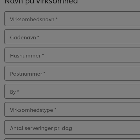
Navn på virksomhed
Virksomhedsnavn
*
Gadenavn
*
Husnummer
*
Postnummer
*
By
*
Virksomhedstype
*
Antal serveringer pr. dag