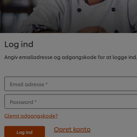
Log ind
Angiv emailadresse og adgangskode for at logge ind
Email adresse
*
Password
*
Glemt adgangskode?
Opret konto
Log ind