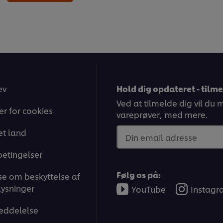
ev
Hold dig opdateret - tilm
Ved at tilmelde dig vil du
ger for cookies
vareprøver, med mere.
t land
Din email adresse
betingelser
Følg os på:
e om beskyttelse af
ysninger
YouTube
Instag
eddelelse