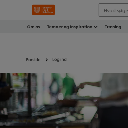
Hvad søger
Om os
Temaer og Inspiration
Træning
Log ind
Forside