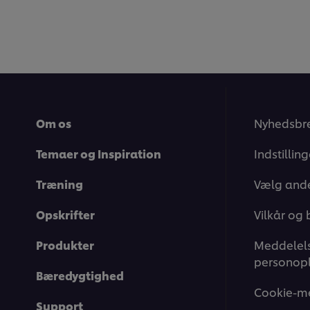
Om os
Nyhedsbr
Temaer og Inspiration
Indstillin
Træning
Vælg ande
Opskrifter
Vilkår og 
Produkter
Meddelels
personopl
Bæredygtighed
Cookie-m
Support