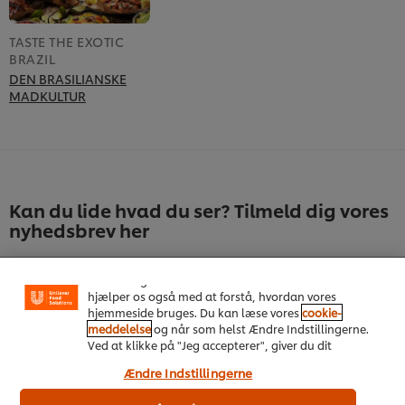
TASTE THE EXOTIC
BRAZIL
DEN BRASILIANSKE
MADKULTUR
Kan du lide hvad du ser? Tilmeld dig vores
Vi ormal cookies, og andre teknikker, til at forbedre
nyhedsbrev her
din oplevelse på vores hjemmeside. Cookies muliggør
visse funktioner, såsom deling på sociale medier
(Facebook, Instagram osv.) samt skræddersyet
Fornavn
*
indhold og reklamer ud fra dine interesser. Cookies
hjælper os også med at forstå, hvordan vores
hjemmeside bruges. Du kan læse vores
cookie-
meddelelse
og når som helst Ændre Indstillingerne.
Email adresse
*
Ved at klikke på "Jeg accepterer", giver du dit
samtykke til vores brug af cookies.
Ændre Indstillingerne
Virksomhedsnavn
*