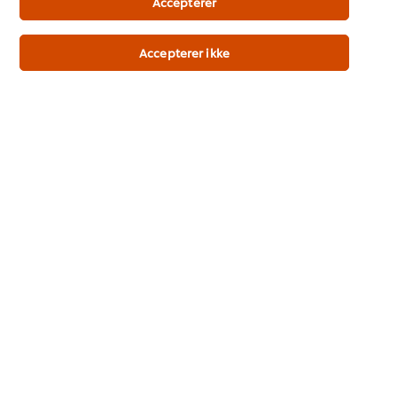
Accepterer
Virksomhedstype
*
Accepterer ikke
Ja - jeg vil gerne modtage spændende nyheder
og tilbud fra UFS.
Ja, jeg bekræfter, at jeg er 18 år eller ældre. *
Tilmeld