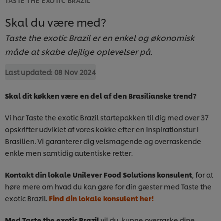
Skal du være med?
Taste the exotic Brazil er en enkel og økonomisk
måde at skabe dejlige oplevelser på.
Last updated:
08 Nov 2024
Skal dit køkken være en del af den Brasilianske trend?
Vi har Taste the exotic Brazil startepakken til dig med over 37
opskrifter udviklet af vores kokke efter en inspirationstur i
Brasilien. Vi garanterer dig velsmagende og overraskende
enkle men samtidig autentiske retter.
Kontakt din lokale Unilever Food Solutions konsulent
, for at
høre mere om hvad du kan gøre for din gæster med Taste the
exotic Brazil.
Find din lokale konsulent her!
Med Taste the exotic Brazil
vil du kunne overraske dine