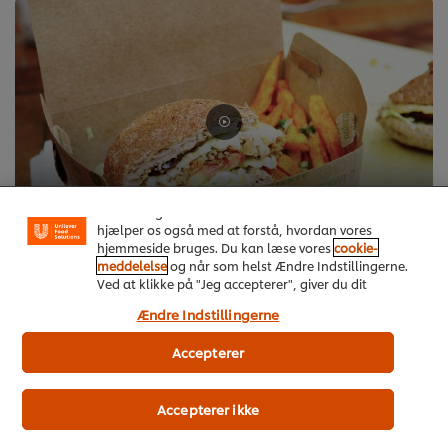
Vi ormal cookies, og andre teknikker, til at forbedre
din oplevelse på vores hjemmeside. Cookies muliggør
visse funktioner, såsom deling på sociale medier
(Facebook, Instagram osv.) samt skræddersyet
indhold og reklamer ud fra dine interesser. Cookies
Brazil Street food - Taste the Exotic Brazil
hjælper os også med at forstå, hvordan vores
hjemmeside bruges. Du kan læse vores
cookie-
>
meddelelse
og når som helst Ændre Indstillingerne.
Ved at klikke på "Jeg accepterer", giver du dit
samtykke til vores brug af cookies.
Ændre Indstillingerne
Accepterer
Accepterer ikke