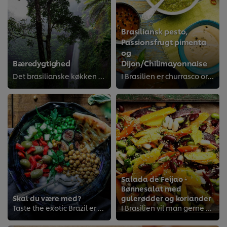
Brasiliansk pesto,
Passionsfrugt pimenta
og
Bæredygtighed
Dijon/Chilimayonnaise
Det brasilianske køkken er et af de mest eksotiske og varierede i verden. Kom et skridt tættere på fremtidens bæredygtige køkken.
I Brasilien er churrasco ordet for BBQ, som stammer fra det sydlige Brasilien og Gauchos. Næsten enhver lejlighed fejres med e...
Salada de Feijao -
Bønnesalat med
Skal du være med?
gulerødder og koriander
Taste the exotic Brazil er en enkel og økonomisk måde at skabe dejlige oplevelser på.
I Brasilien vil man gerne have mange forskellige former for tilbehør til sin churrasco (brasiliansk grill). Tilbehøret er minds...