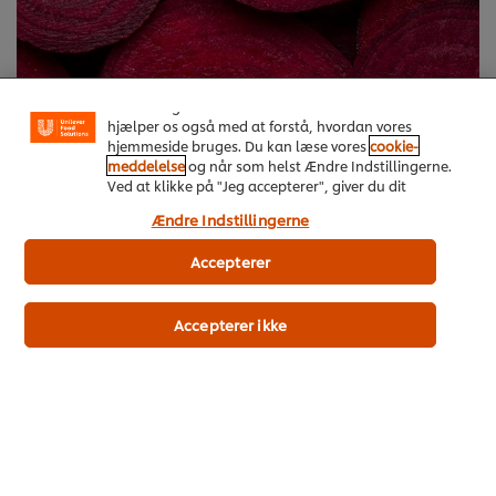
Vi ormal cookies, og andre teknikker, til at forbedre
din oplevelse på vores hjemmeside. Cookies muliggør
visse funktioner, såsom deling på sociale medier
(Facebook, Instagram osv.) samt skræddersyet
indhold og reklamer ud fra dine interesser. Cookies
hjælper os også med at forstå, hvordan vores
hjemmeside bruges. Du kan læse vores
cookie-
meddelelse
og når som helst Ændre Indstillingerne.
Ved at klikke på "Jeg accepterer", giver du dit
samtykke til vores brug af cookies.
Ændre Indstillingerne
Accepterer
Vær med til at forme fremtidens fødevarer. Én lækker ret
ad gangen.
Accepterer ikke