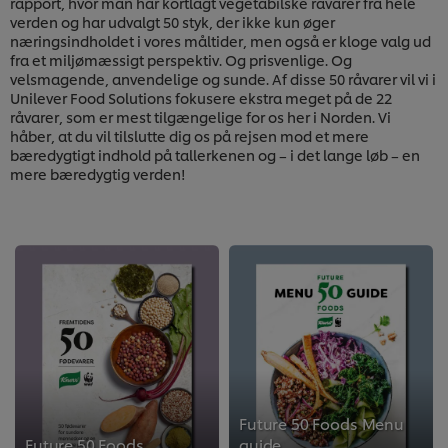
rapport, hvor man har kortlagt vegetabilske råvarer fra hele
verden og har udvalgt 50 styk, der ikke kun øger
næringsindholdet i vores måltider, men også er kloge valg ud
fra et miljømæssigt perspektiv. Og prisvenlige. Og
velsmagende, anvendelige og sunde. Af disse 50 råvarer vil vi i
Unilever Food Solutions fokusere ekstra meget på de 22
råvarer, som er mest tilgængelige for os her i Norden. Vi
håber, at du vil tilslutte dig os på rejsen mod et mere
bæredygtigt indhold på tallerkenen og – i det lange løb – en
mere bæredygtig verden!
Future 50 Foods Menu
Future 50 Foods
guide