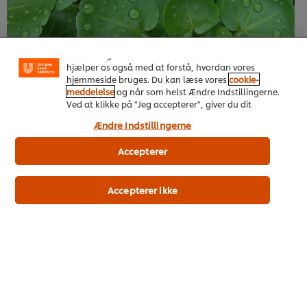
Vi ormal cookies, og andre teknikker, til at forbedre
din oplevelse på vores hjemmeside. Cookies muliggør
visse funktioner, såsom deling på sociale medier
(Facebook, Instagram osv.) samt skræddersyet
indhold og reklamer ud fra dine interesser. Cookies
hjælper os også med at forstå, hvordan vores
hjemmeside bruges. Du kan læse vores
cookie-
meddelelse
og når som helst Ændre Indstillingerne.
Ved at klikke på "Jeg accepterer", giver du dit
samtykke til vores brug af cookies.
Ændre Indstillingerne
Accepterer
Accepterer ikke
Brøndkarse
En meget alsidig ingrediens, der er god som frisk krydderurt
på toppen af kolde og varme retter. Brøndkarse er kendt for
sin skarpe og krydrede smag, der tilføjer et strejf af peber og
sennep til retter. Dansk dyrket brøndkarse er let at dyrke og