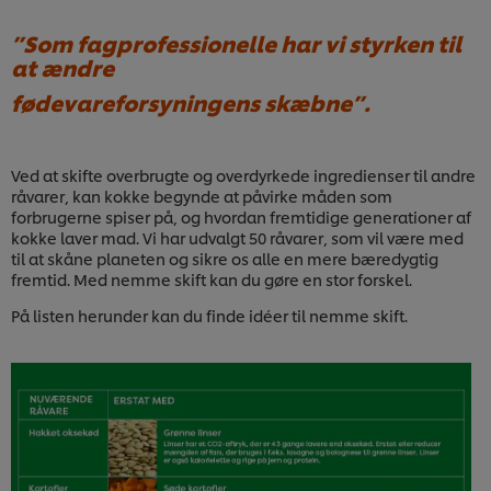
”Som fagprofessionelle har vi styrken til
at ændre
fødevareforsyningens skæbne”.
Ved at skifte overbrugte og overdyrkede ingredienser til andre
råvarer, kan kokke begynde at påvirke måden som
forbrugerne spiser på, og hvordan fremtidige generationer af
kokke laver mad. Vi har udvalgt 50 råvarer, som vil være med
til at skåne planeten og sikre os alle en mere bæredygtig
fremtid. Med nemme skift kan du gøre en stor forskel.
På listen herunder kan du finde idéer til nemme skift.