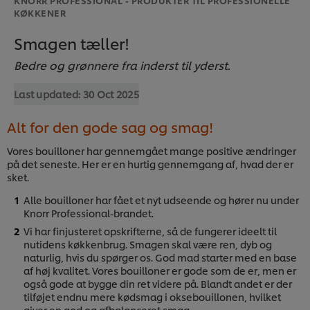
KØKKENER
Smagen tæller!
Bedre og grønnere fra inderst til yderst.
Last updated:
30 Oct 2025
Alt for den gode sag og smag!
Vores bouilloner har gennemgået mange positive ændringer
på det seneste. Her er en hurtig gennemgang af, hvad der er
sket.
Alle bouilloner har fået et nyt udseende og hører nu under
Knorr Professional-brandet.
Vi har finjusteret opskrifterne, så de fungerer ideelt til
nutidens køkkenbrug. Smagen skal være ren, dyb og
naturlig, hvis du spørger os. God mad starter med en base
af høj kvalitet. Vores bouilloner er gode som de er, men er
også gode at bygge din ret videre på. Blandt andet er der
tilføjet endnu mere kødsmag i oksebouillonen, hvilket
giver en god og afbalanceret smag.