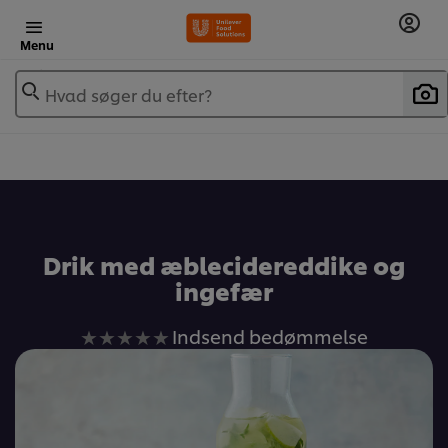
Menu
Hvad søger du efter?
Drik med æblecidereddike og
ingefær
Ingen
Indsend bedømmelse
bedømmelser
indsendt
for
denne