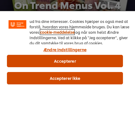
On Trend Menus Vol. 4
oplevelse på vores hjemmeside. Cookies muliggør visse
funktioner, såsom deling på sociale medier (Facebook,
Ny 2026 trendrapport udviklet af kokke til kokke
Instagram osv.) samt skræddersyet indhold og reklamer
ud fra dine interesser. Cookies hjælper os også med at
forstå, hvordan vores hjemmeside bruges. Du kan læse
Download her
vores
cookie-meddelelse
og når som helst Ændre
Indstillingerne. Ved at klikke på "Jeg accepterer", giver
du dit samtykke til vores brug af cookies.
Ændre Indstillingerne
Accepterer
Accepterer ikke
Populære opskrifter
(2)