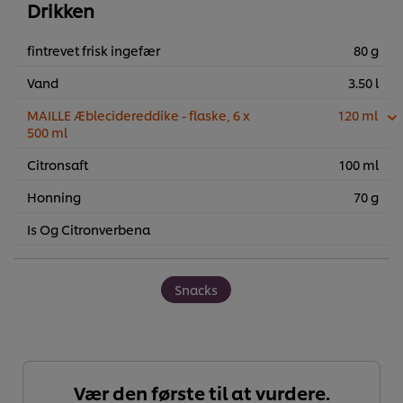
Drikken
fintrevet frisk ingefær
80 g
Vand
3.50 l
MAILLE Æblecidereddike - flaske, 6 x
120 ml
500 ml
Citronsaft
100 ml
Honning
70 g
Is Og Citronverbena
Snacks
Vær den første til at vurdere.