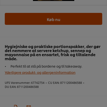
Køb nu
Hygiejniske og praktiske portionspakker, der gør
det nemmere at servere ketchup, sennep og
mayonnaise på en ensartet, frisk og tiltalende
måde.
Perfekt til at stå på bordene og til takeaway.
Yderligere produkt- og allergeninformation
UFS Varenummer:
67742754
•
CU EAN:
8711200486588
•
DU EAN:
8711200486588