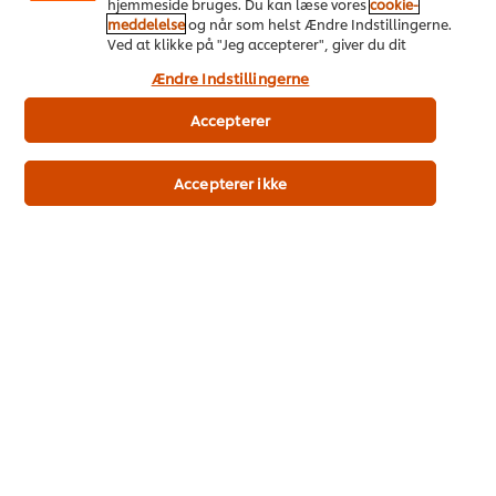
hjemmeside bruges. Du kan læse vores
cookie-
meddelelse
og når som helst Ændre Indstillingerne.
Velegnet til vegetarer
Ved at klikke på "Jeg accepterer", giver du dit
Velegnet til lacto-ovo vegetarer
samtykke til vores brug af cookies.
Ændre Indstillingerne
Accepterer
Produkt
Accepterer ikke
Tilberedning
Lignende produkter