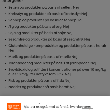
Allergener
Selleri og produkter på basis af selleri: Nej
Krebsdyr og produkter på basis af krebsdyr: Nej
Sennep og produkter på basis af sennep: Ja
Æg og produkter på basis af æg: Nej
Soja og produkter på basis af soja: Nej
Sesamfrø og produkter på basis af sesamfrø: Nej
Glutenholdige kornprodukter og produkter på basis heraf:
Nej
Mælk og produkter på basis af mælk: Nej
Jordnødder og produkter på basis af jordnødder: Nej
Svovldioxid og sulfitter i koncentrationer på over 10 mg/kg
eller 10 mg/liter udtrykt som SO2: Nej
Fisk og produkter på basis af fisk: Nej
Vi ormal cookies, og andre teknikker, til at forbedre
Nødder og produkter på basis heraf: Nej
din oplevelse på vores hjemmeside. Cookies muliggør
visse funktioner, såsom deling på sociale medier
(Facebook, Instagram osv.) samt skræddersyet
Anprisninger
indhold og reklamer ud fra dine interesser. Cookies
hjælper os også med at forstå, hvordan vores
Velegnet til veganere