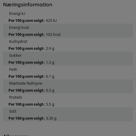
Næringsinformation
Energi kJ
425 kJ
Energi kcal
102 kcal
Kulhydrat
2.9 g
Sukker
1.3 g
Fedt
6.1 g
Mættede fedtsyrer
0.3 g
Protein
5.5 g
Salt
3.30 g