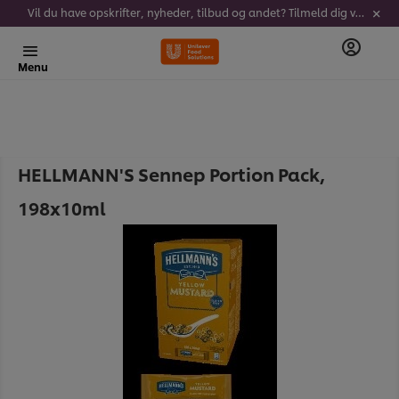
Vil du have opskrifter, nyheder, tilbud og andet? Tilmeld dig vores nyhedsbrev!
Menu
HELLMANN'S Sennep Portion Pack,
198x10ml