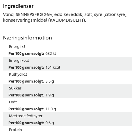
Ingredienser
Vand, SENNEPSFRØ 26%, eddike/eddik, salt, syre (citronsyre),
konserveringsmiddel (KALIUMDISULFIT).
Næringsinformation
Energi kJ
632 kJ
Energi kcal
151 kcal
Kulhydrat
3.5 g
Sukker
1.9 g
Fedt
11.0 g
Mættede fedtsyrer
0.6 g
Protein