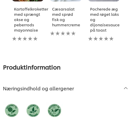
Kartoffelkroketter
Cæsarsalat
Pocherede æg
B
med sprængt
med sprød
med røget laks
g
okse og
fisk og
og
I
peberrods
hummercreme
dijonaisesauce
b
mayonnaise
på toast
Ingen
i
Ingen
bedømmelser
Ingen
fo
bedømmelser
indsendt
bedømmelser
d
indsendt
for
indsendt
re
for
denne
for
denne
recipe
denne
recipe
recipe
Produktinformation
Næringsindhold og allergener