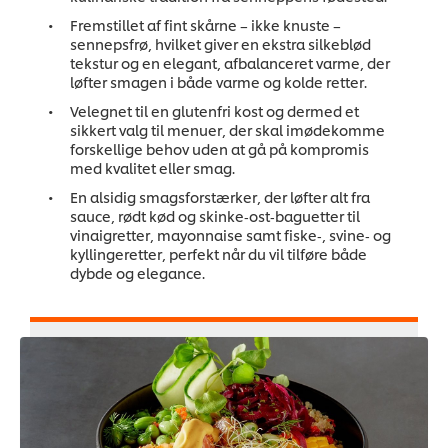
Fremstillet af fint skårne – ikke knuste –
sennepsfrø, hvilket giver en ekstra silkeblød
tekstur og en elegant, afbalanceret varme, der
løfter smagen i både varme og kolde retter.
Velegnet til en glutenfri kost og dermed et
sikkert valg til menuer, der skal imødekomme
forskellige behov uden at gå på kompromis
med kvalitet eller smag.
En alsidig smagsforstærker, der løfter alt fra
sauce, rødt kød og skinke‑ost‑baguetter til
vinaigretter, mayonnaise samt fiske‑, svine‑ og
kyllingeretter, perfekt når du vil tilføre både
dybde og elegance.