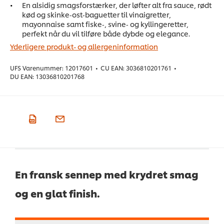
En alsidig smagsforstærker, der løfter alt fra sauce, rødt
kød og skinke‑ost‑baguetter til vinaigretter,
mayonnaise samt fiske‑, svine‑ og kyllingeretter,
perfekt når du vil tilføre både dybde og elegance.
Yderligere produkt- og allergeninformation
UFS Varenummer:
12017601
•
CU EAN:
3036810201761
•
DU EAN:
13036810201768
En fransk sennep med krydret smag
og en glat finish.