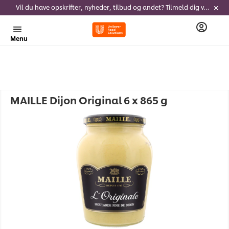
Vil du have opskrifter, nyheder, tilbud og andet? Tilmeld dig vores nyhedsbrev!
Menu
MAILLE Dijon Original 6 x 865 g