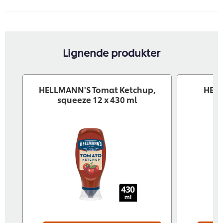
Lignende produkter
HELLMANN'S Tomat Ketchup,
HELL
squeeze 12 x 430 ml
Vi