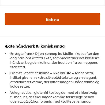
Køb nu
Ægte håndværk & ikonisk smag
En ægte fransk Dijon-sennep fra Maille, skabt efter den
originale opskrift fra 1747, som viderefører det klassiske
håndværk og den kulinariske tradition fra senneppens
fødested.
Fremstillet af fint skårne – ikke knuste – sennepsfrø,
hvilket giver en ekstra silkeblød tekstur og en elegant,
afbalanceret varme, der løfter smagen i både varme og
kolde retter.
Velegnet til en glutenfri kost og dermed et sikkert valg
til menuer, der skal imødekomme forskellige behov
uden at gå på kompromis med kvalitet eller smag.