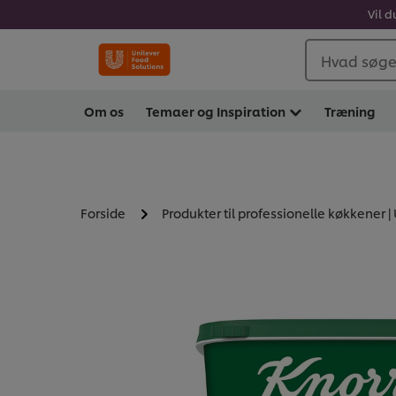
Vil d
Hvad søger
Om os
Temaer og Inspiration
Træning
Forside
Produkter til professionelle køkkener |