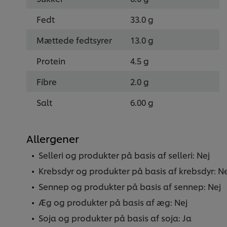
Fedt
33.0 g
Mættede fedtsyrer
13.0 g
Protein
4.5 g
Fibre
2.0 g
Salt
6.00 g
Allergener
Selleri og produkter på basis af selleri: Nej
Krebsdyr og produkter på basis af krebsdyr: Ne
Sennep og produkter på basis af sennep: Nej
Æg og produkter på basis af æg: Nej
Soja og produkter på basis af soja: Ja