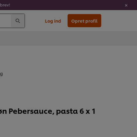
sbrev!
Log ind
Opret profil
kg
øn Pebersauce, pasta 6 x 1