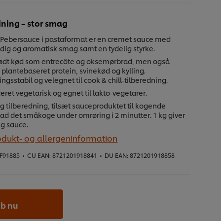
dning – stor smag
 Pebersauce i pastaformat er en cremet sauce med
yldig og aromatisk smag samt en tydelig styrke.
l rødt kød som entrecôte og oksemørbrad, men også
l plantebaseret protein, svinekød og kylling.
gsstabil og velegnet til cook & chill‑tilberedning.
ceret vegetarisk og egnet til lakto‑vegetarer.
ig tilberedning, tilsæt sauceproduktet til kogende
ad det småkoge under omrøring i 2 minutter. 1 kg giver
ig sauce.
odukt- og allergeninformation
F91885
•
CU EAN:
8721201918841
•
DU EAN:
8721201918858
b nu