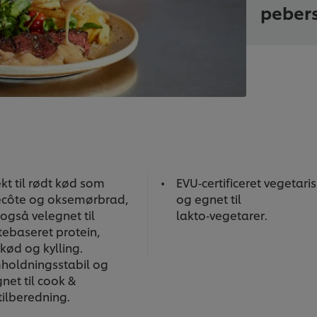
peber
kt til rødt kød som
EVU‑certificeret vegetari
ecôte og oksemørbrad,
og egnet til
også velegnet til
lakto‑vegetarer.
tebaseret protein,
kød og kylling.
holdningsstabil og
net til cook &
‑tilberedning.