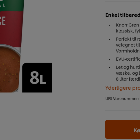
Enkel tilbere
Knorr Grøn
klassisk, f
Perfekt ti
velegnet ti
Varmholdnin
EVU‑certifi
Let og hurt
væske, og l
8 liter færd
Yderligere pr
UFS Varenummer:
Kø