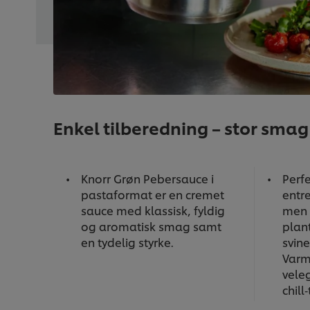
Enkel tilberedning – stor smag
Knorr Grøn Pebersauce i
Perfe
pastaformat er en cremet
entr
sauce med klassisk, fyldig
men 
og aromatisk smag samt
plan
en tydelig styrke.
svine
Varm
veleg
chill