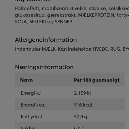
Palmefedt, modificeret stivelse, stivelse, solsikk
glukosesirup, gærekstrakt, MÆLKEPROTEIN, forty
SOJA, SELLERI og SENNEP.
Allergeneinformation
Indeholder MÆLK. Kan indeholde HVEDE, RUG, BY
Næringsinformation
Navn
Per 100 g som solgt
Energi kJ
2,159 kJ
Energi kcal
516 kcal
Kulhydrat
50.0 g
Sukker
6.0 g