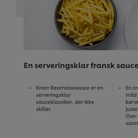
En serveringsklar fransk sauc
Knorr Bearnaisesauce er en
En c
serveringsklar
mild
sauceklassiker, der ikke
kørv
skiller.
juste
Ovn-
varm