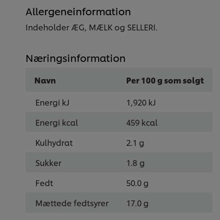
Allergeneinformation
Indeholder ÆG, MÆLK og SELLERI.
Næringsinformation
Navn
Per 100 g som solgt
Energi kJ
1,920 kJ
Energi kcal
459 kcal
Kulhydrat
2.1 g
Sukker
1.8 g
Fedt
50.0 g
Mættede fedtsyrer
17.0 g