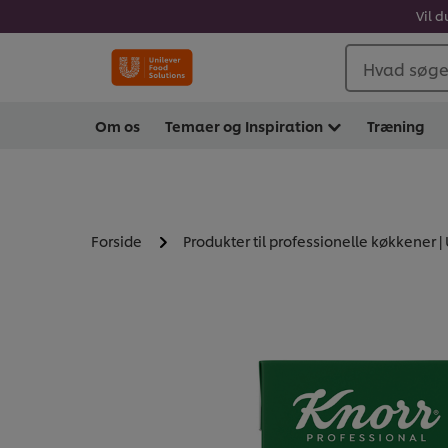
Vil d
Hvad søger
Om os
Temaer og Inspiration
Træning
Forside
Produkter til professionelle køkkener |