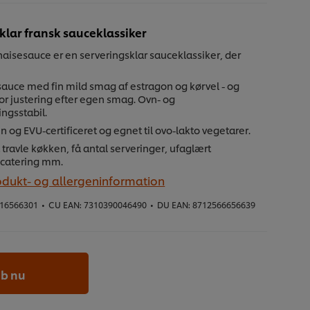
klar fransk sauceklassiker
aisesauce er en serveringsklar sauceklassiker, der
sauce med fin mild smag af estragon og kørvel - og
or justering efter egen smag. Ovn- og
ngsstabil.
ten og EVU-certificeret og egnet til ovo-lakto vegetarer.
et travle køkken, få antal serveringer, ufaglært
 catering mm.
odukt- og allergeninformation
16566301
•
CU EAN:
7310390046490
•
DU EAN:
8712566656639
b nu