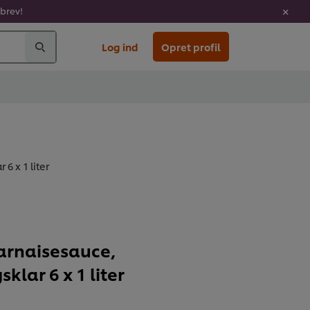
sbrev!
Log ind
Opret profil
6 x 1 liter
arnaisesauce,
sklar 6 x 1 liter