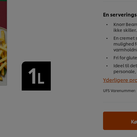
En serverings
Knorr Bearn
ikke skiller.
En cremet 
mulighed f
varmholdni
Fri for glu
Ideel til d
personale,
Yderligere pr
UFS Varenummer:
Kø