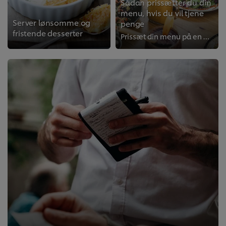
Sådan prissætter du din
menu, hvis du vil tjene
Server lønsomme og
penge
fristende desserter
Prissæt din menu på en måde, der fungerer for både gæsterne og køkkenøkonomien