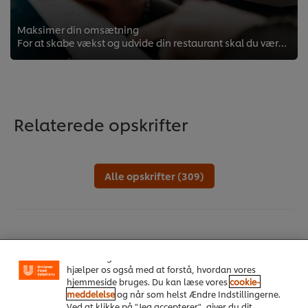
Maksimer din omsætning
For at skabe vækst og udvide din restaurant skal du være i stand til at sælge og promovere vigtige tilbud til dine gæster. I de...
Relaterede opskrifter
Alle opskrifter (309)
Vi ormal cookies, og andre teknikker, til at forbedre
din oplevelse på vores hjemmeside. Cookies muliggør
visse funktioner, såsom deling på sociale medier
(Facebook, Instagram osv.) samt skræddersyet
indhold og reklamer ud fra dine interesser. Cookies
hjælper os også med at forstå, hvordan vores
hjemmeside bruges. Du kan læse vores
cookie-
meddelelse
og når som helst Ændre Indstillingerne.
Ved at klikke på "Jeg accepterer", giver du dit