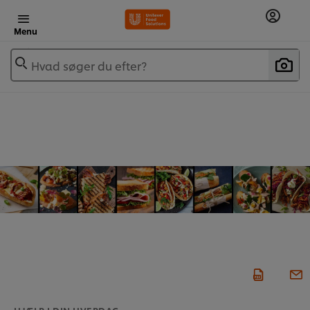
Menu
Hvad søger du efter?
HJÆLP I DIN HVERDAG