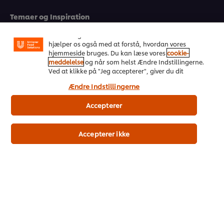
din oplevelse på vores hjemmeside. Cookies muliggør
Temaer og Inspiration
visse funktioner, såsom deling på sociale medier
(Facebook, Instagram osv.) samt skræddersyet
indhold og reklamer ud fra dine interesser. Cookies
Træning
hjælper os også med at forstå, hvordan vores
hjemmeside bruges. Du kan læse vores
cookie-
Opskrifter
meddelelse
og når som helst Ændre Indstillingerne.
Ved at klikke på "Jeg accepterer", giver du dit
Produkter
samtykke til vores brug af cookies.
Ændre Indstillingerne
Bæredygtighed
Accepterer
Support
Accepterer ikke
Nyhedsbrev
Indstillinger for cookies
Vælg andet land
Vilkår og betingelser