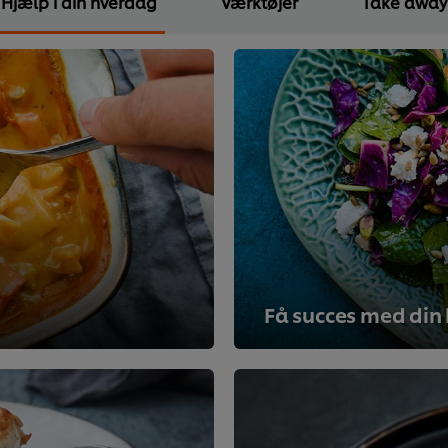
Hjælp i din hverdag
Værktøjer
Take away
Få succes med din 