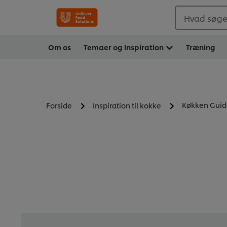
Hvad søger
Om os
Temaer og Inspiration
Træning
Køkken Guid
Forside
Inspiration til kokke