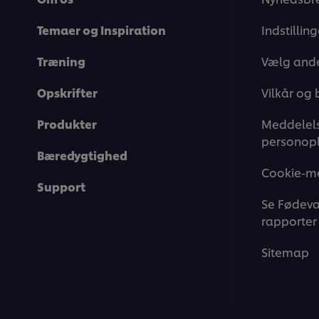
Temaer og Inspiration
Indstillin
Træning
Vælg ande
Opskrifter
Vilkår og 
Produkter
Meddelels
personopl
Bæredygtighed
Cookie-m
Support
Se Fødeva
rapporter
Sitemap