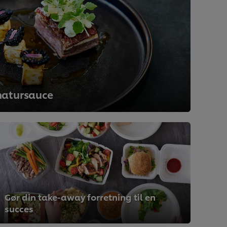
natursauce
Gør din take-away forretning til en
succes