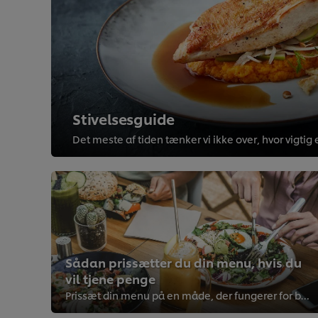
Stivelsesguide
Sådan prissætter du din menu, hvis du
vil tjene penge
Prissæt din menu på en måde, der fungerer for både gæsterne og køkkenøkonomien