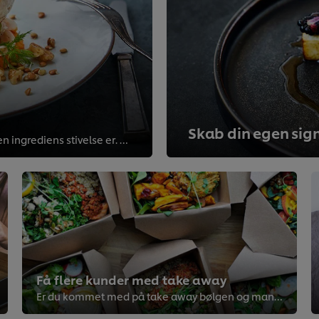
Skab din egen sig
Det meste af tiden tænker vi ikke over, hvor vigtig en ingrediens stivelse er. Men stivelse, og den konsistens den giver, betyd...
Få flere kunder med take away
Er du kommet med på take away bølgen og mangler lidt inspiration til at få ekstra kunder i forretningen? Tilret menuen, så den ...