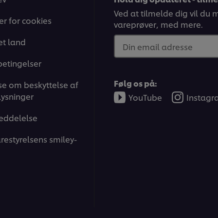
Ved at tilmelde dig vil du
ger for cookies
vareprøver, med mere.
t land
Din email adresse
betingelser
Følg os på:
e om beskyttelse af
ysninger
YouTube
Instag
eddelelse
restyrelsens smiley-