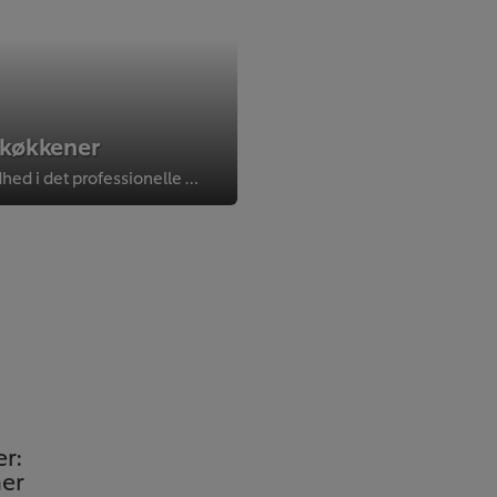
 køkkener
Sådan får du succes med jævning, tekstur og sprødhed i det professionelle køkken
er:
ner