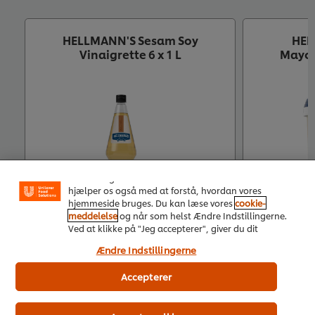
HELLMANN'S Sesam Soy
HEL
Vinaigrette 6 x 1 L
Mayon
Vi ormal cookies, og andre teknikker, til at forbedre
din oplevelse på vores hjemmeside. Cookies muliggør
visse funktioner, såsom deling på sociale medier
(Facebook, Instagram osv.) samt skræddersyet
indhold og reklamer ud fra dine interesser. Cookies
hjælper os også med at forstå, hvordan vores
hjemmeside bruges. Du kan læse vores
cookie-
meddelelse
og når som helst Ændre Indstillingerne.
Ved at klikke på "Jeg accepterer", giver du dit
Køb nu
samtykke til vores brug af cookies.
Ændre Indstillingerne
Se mere
Accepterer