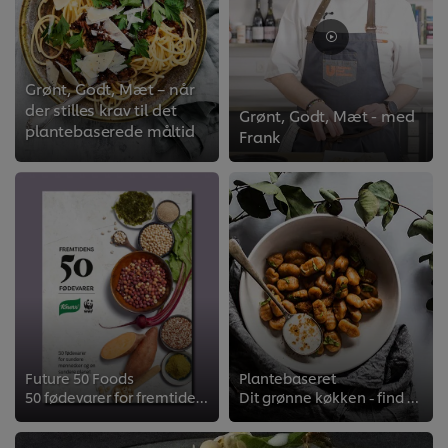
Grønt, Godt, Mæt – når
der stilles krav til det
Grønt, Godt, Mæt - med
plantebaserede måltid
Frank
>
Future 50 Foods
Plantebaseret
50 fødevarer for fremtiden. Læs om alle 50 råvarer i vores rapport.
Dit grønne køkken - find ud af, hvad det betyder at have et plantebaseret køkken med GRATIS træningsvideoer fra den veganske ko...