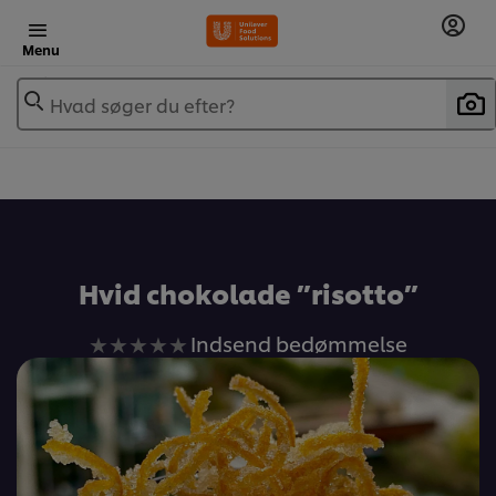
Menu
Hvad søger du efter?
Hvid chokolade ”risotto”
Ingen
Indsend bedømmelse
bedømmelser
indsendt
for
denne
recipe