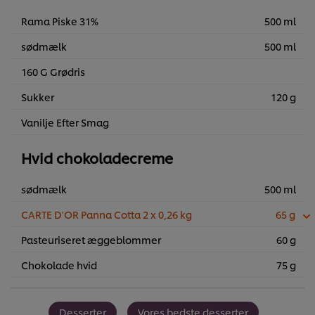
Rama Piske 31%
500 ml
sødmælk
500 ml
160 G Grødris
Sukker
120 g
Vanilje Efter Smag
Hvid chokoladecreme
sødmælk
500 ml
CARTE D'OR Panna Cotta 2 x 0,26 kg
65 g
Pasteuriseret æggeblommer
60 g
Chokolade hvid
75 g
Desserter
Vores bedste desserter