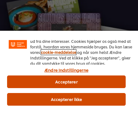
Vi ormal cookies, og andre teknikker, til at forbedre din
oplevelse på vores hjemmeside. Cookies muliggør visse
funktioner, såsom deling på sociale medier (Facebook,
Instagram osv.) samt skræddersyet indhold og reklamer
On Trend Menus Vol. 4
ud fra dine interesser. Cookies hjælper os også med at
forstå, hvordan vores hjemmeside bruges. Du kan læse
Ny 2026 trendrapport udviklet af kokke til kokke
vores
cookie-meddelelse
og når som helst Ændre
Indstillingerne. Ved at klikke på "Jeg accepterer", giver
du dit samtykke til vores brug af cookies.
Download her
Ændre Indstillingerne
Accepterer
Accepterer ikke
Populære opskrifter
(4)