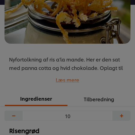
Nyfortolkning af ris a'la mande. Her er den sat
med panna cotta og hvid chokolade. Oplagt til
portionsanretning på buffetten eller til
Læs mere
julemenuen.
...
Ingredienser
Tilberedning
−
+
Risengrød