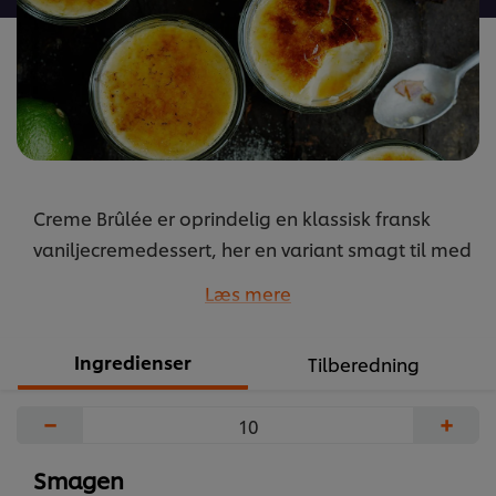
Creme Brûlée er oprindelig en klassisk fransk
vaniljecremedessert, her en variant smagt til med
kokos og lime, der ikke skal bages i ovnen og
Læs mere
som derfor er glimrende at lave til mange
...
Ingredienser
Tilberedning
−
+
Smagen