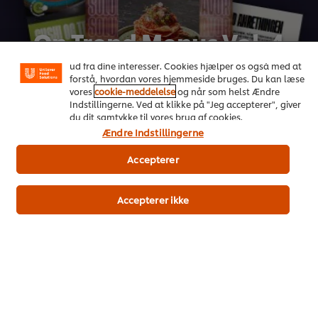
Vi ormal cookies, og andre teknikker, til at forbedre din
oplevelse på vores hjemmeside. Cookies muliggør visse
On Trend Menus Vol. 4
funktioner, såsom deling på sociale medier (Facebook,
Instagram osv.) samt skræddersyet indhold og reklamer
Ny 2026 trendrapport udviklet af kokke til kokke
ud fra dine interesser. Cookies hjælper os også med at
forstå, hvordan vores hjemmeside bruges. Du kan læse
vores
cookie-meddelelse
og når som helst Ændre
Download her
Indstillingerne. Ved at klikke på "Jeg accepterer", giver
du dit samtykke til vores brug af cookies.
Ændre Indstillingerne
Accepterer
Accepterer ikke
Populære opskrifter
(4)