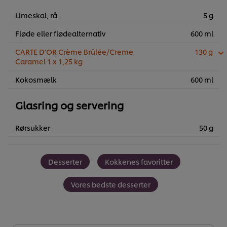
Limeskal, rå
5 g
Fløde eller flødealternativ
600 ml
CARTE D'OR Crème Brûlée/Creme
130 g
Caramel 1 x 1,25 kg
Kokosmælk
600 ml
Glasring og servering
Rørsukker
50 g
Desserter
Kokkenes favoritter
Vores bedste desserter