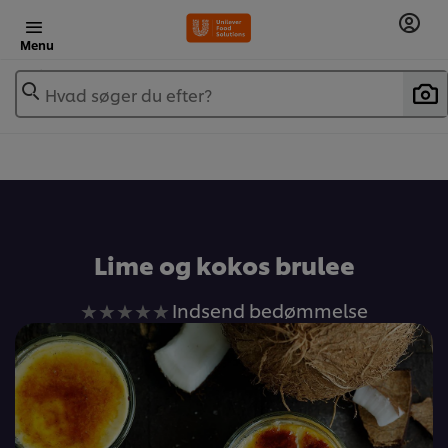
Menu
Hvad søger du efter?
Lime og kokos brulee
Ingen
Indsend bedømmelse
bedømmelser
indsendt
for
denne
recipe