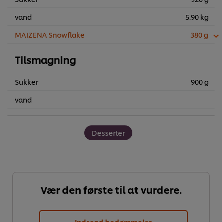
vand
5.90 kg
MAIZENA Snowflake
380 g
Tilsmagning
Sukker
900 g
vand
Desserter
Vær den første til at vurdere.
Indsend bedømmelse