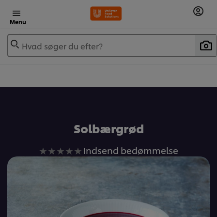
Menu
Hvad søger du efter?
Solbærgrød
Ingen
Indsend bedømmelse
bedømmelser
indsendt
for
denne
recipe