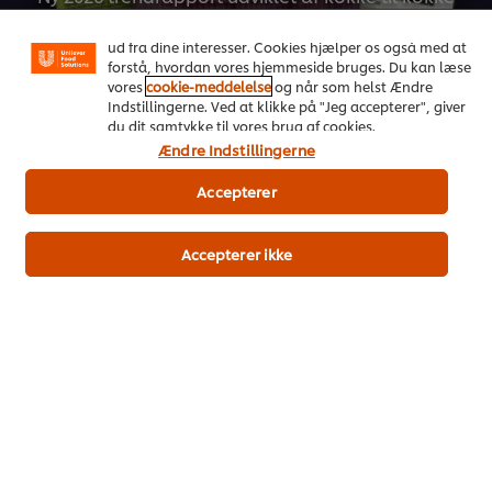
funktioner, såsom deling på sociale medier (Facebook,
Instagram osv.) samt skræddersyet indhold og reklamer
ud fra dine interesser. Cookies hjælper os også med at
Download her
forstå, hvordan vores hjemmeside bruges. Du kan læse
vores
cookie-meddelelse
og når som helst Ændre
Indstillingerne. Ved at klikke på "Jeg accepterer", giver
du dit samtykke til vores brug af cookies.
Ændre Indstillingerne
Accepterer
Accepterer ikke
Populære opskrifter
(4)