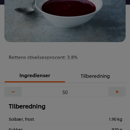
Rettens stivelsesprocent: 3,8%
Ingredienser
Tilberedning
−
+
Tilberedning
Solbær, frost
1.90 kg
Sukker
920 g