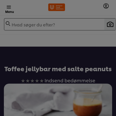
Menu
Hvad søger du efter?
Toffee jellybar med salte peanuts
Ingen
Indsend bedømmelse
bedømmelser
indsendt
for
denne
recipe