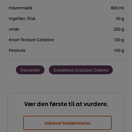
Havremælk
800 ml
Ingefær, frisk
50 g
smør
200 g
Knorr Texture Gelatine
100 g
Peanuts
100 g
Desserter
Goodness Gracious Greens
Vær den første til at vurdere.
Indsend bedømmelse