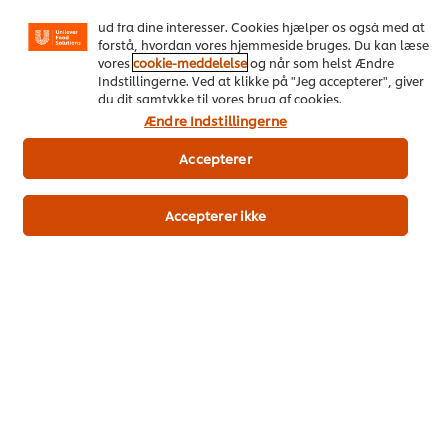
Instagram osv.) samt skræddersyet indhold og reklamer
Download her
ud fra dine interesser. Cookies hjælper os også med at
forstå, hvordan vores hjemmeside bruges. Du kan læse
vores
cookie-meddelelse
og når som helst Ændre
Indstillingerne. Ved at klikke på "Jeg accepterer", giver
du dit samtykke til vores brug af cookies.
Ændre Indstillingerne
Accepterer
Populære opskrifter
(4)
Accepterer ikke