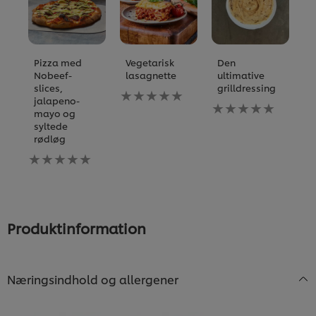
Pizza med
Vegetarisk
Den
S
Nobeef-
lasagnette
ultimative
m
slices,
grilldressing
r
Ingen
jalapeno-
bedømmelser
Ingen
I
mayo og
indsendt
bedømmelser
b
syltede
for
indsendt
i
rødløg
denne
for
fo
Ingen
recipe
denne
d
bedømmelser
recipe
re
indsendt
for
denne
recipe
Produktinformation
Næringsindhold og allergener