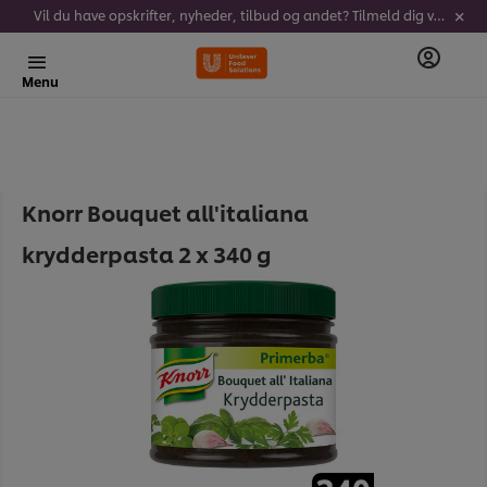
Vil du have opskrifter, nyheder, tilbud og andet? Tilmeld dig vores nyhedsbrev!
Menu
Knorr Bouquet all'italiana
krydderpasta 2 x 340 g