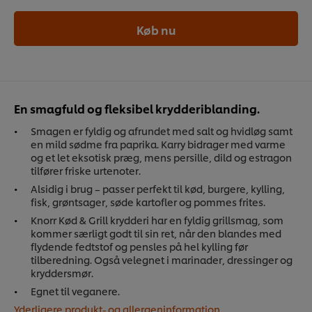
Køb nu
En smagfuld og fleksibel krydderiblanding.
Smagen er fyldig og afrundet med salt og hvidløg samt
en mild sødme fra paprika. Karry bidrager med varme
og et let eksotisk præg, mens persille, dild og estragon
tilfører friske urtenoter.
Alsidig i brug – passer perfekt til kød, burgere, kylling,
fisk, grøntsager, søde kartofler og pommes frites.
Knorr Kød & Grill krydderi har en fyldig grillsmag, som
kommer særligt godt til sin ret, når den blandes med
flydende fedtstof og pensles på hel kylling før
tilberedning. Også velegnet i marinader, dressinger og
kryddersmør.
Egnet til veganere.
Yderligere produkt- og allergeninformation