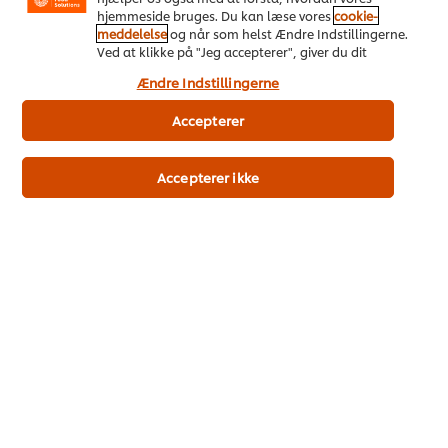
hjemmeside bruges. Du kan læse vores
cookie-
Energi kJ
meddelelse
og når som helst Ændre Indstillingerne.
580 kJ
Ved at klikke på "Jeg accepterer", giver du dit
Energi kcal
samtykke til vores brug af cookies.
Ændre Indstillingerne
139 kcal
Kulhydrat
Accepterer
13.0 g
Sukker
Accepterer ikke
4.0 g
Fedt
2.5 g
Mættede fedtsyrer
0.7 g
Protein
15.0 g
Fibre
3.5 g
Salt
57.00 g