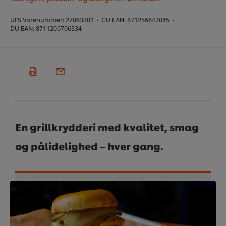
UFS Varenummer:
27063301
•
CU EAN:
871256642045
•
DU EAN:
8711200706334
En grillkrydderi med kvalitet, smag
og pålidelighed – hver gang.