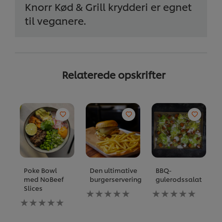
Knorr Kød & Grill krydderi er egnet
til veganere.
Relaterede opskrifter
Poke Bowl
Den ultimative
BBQ-
med NoBeef
burgerservering
gulerodssalat
Slices
Ingen
Ingen
Ingen
bedømmelser
bedømmelser
bedømmelser
indsendt
indsendt
indsendt
for
for