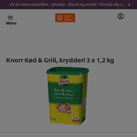
Vil du have opskrifter, nyheder, tilbud og andet? Tilmeld dig vores nyhedsbrev!
Menu
Knorr Kød & Grill, krydderi 3 x 1,2 kg