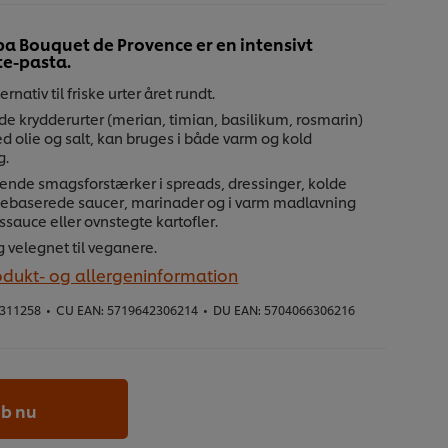
a Bouquet de Provence er en intensivt
te-pasta.
ernativ til friske urter året rundt.
de krydderurter (merian, timian, basilikum, rosmarin)
 olie og salt, kan bruges i både varm og kold
g.
ende smagsforstærker i spreads, dressinger, kolde
baserede saucer, marinader og i varm madlavning
sauce eller ovnstegte kartofler.
g velegnet til veganere.
odukt- og allergeninformation
311258
•
CU EAN:
5719642306214
•
DU EAN:
5704066306216
b nu