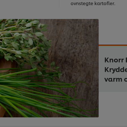
ovnstegte kartofler.
Knorr 
Krydde
varm 