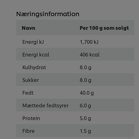
Næringsinformation
Navn
Per 100 g som solgt
Energi kJ
1,700 kJ
Energi kcal
406 kcal
Kulhydrat
8.0 g
Sukker
8.0 g
Fedt
40.0 g
Mættede fedtsyrer
6.0 g
Protein
5.0 g
Fibre
1.5 g