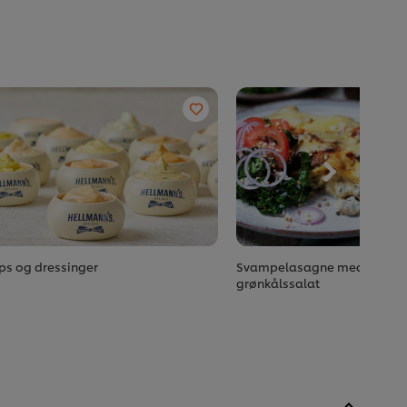
ps og dressinger
Svampelasagne med tomat
grønkålssalat