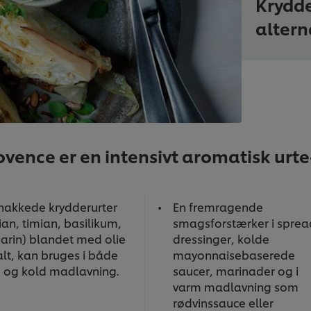
Krydde
alterna
vence er en intensivt aromatisk urte
khakkede krydderurter
En fremragende
an, timian, basilikum,
smagsforstærker i sprea
arin) blandet med olie
dressinger, kolde
lt, kan bruges i både
mayonnaisebaserede
 og kold madlavning.
saucer, marinader og i
varm madlavning som
rødvinssauce eller