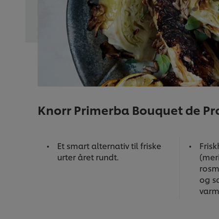
Knorr Primerba Bouquet de Pro
Et smart alternativ til friske
Fris
urter året rundt.
(meri
rosm
og sa
varm