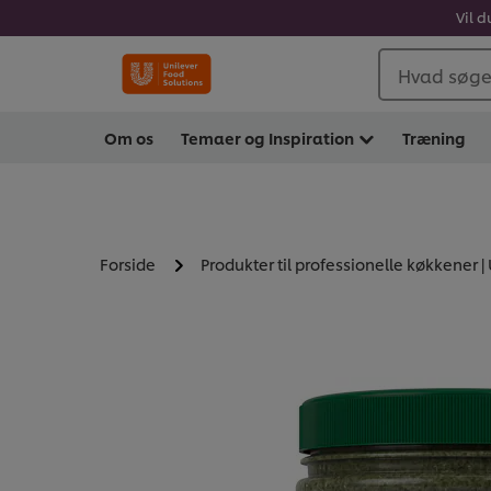
Vil d
Hvad søger
Om os
Temaer og Inspiration
Træning
Forside
Produkter til professionelle køkkener |