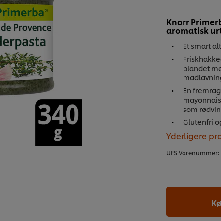
Knorr Primerb
aromatisk ur
Et smart alt
Friskhakke
blandet med
madlavnin
En fremrag
mayonnaise
som rødvins
Glutenfri o
Yderligere pr
UFS Varenummer:
Kø