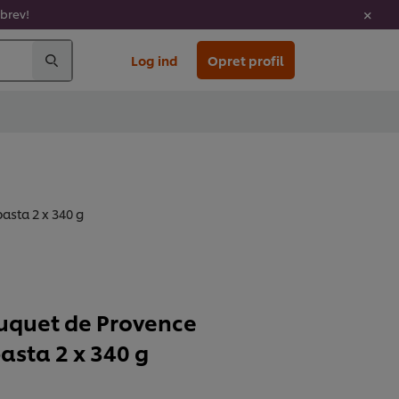
sbrev!
Log ind
Opret profil
asta 2 x 340 g
uquet de Provence
asta 2 x 340 g