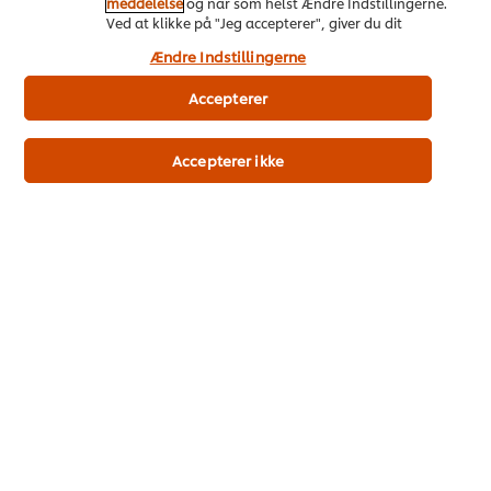
Knorr Basilikum Krydderpasta 2 x 340 g
meddelelse
og når som helst Ændre Indstillingerne.
Ved at klikke på "Jeg accepterer", giver du dit
samtykke til vores brug af cookies.
Ændre Indstillingerne
Accepterer
Accepterer ikke
Køb nu
Se mere
Knorr Hvidløg Krydderpasta 2 x 340 g