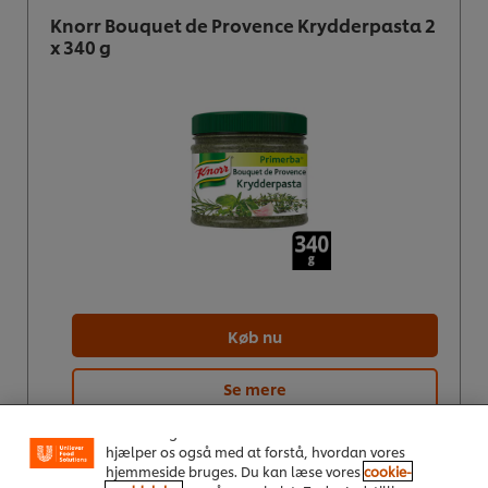
Knorr Bouquet de Provence Krydderpasta 2
x 340 g
Køb nu
Vi ormal cookies, og andre teknikker, til at forbedre
din oplevelse på vores hjemmeside. Cookies muliggør
Se mere
visse funktioner, såsom deling på sociale medier
(Facebook, Instagram osv.) samt skræddersyet
indhold og reklamer ud fra dine interesser. Cookies
hjælper os også med at forstå, hvordan vores
hjemmeside bruges. Du kan læse vores
cookie-