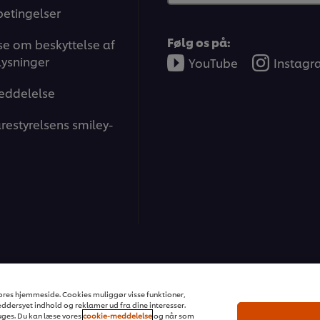
betingelser
Følg os på:
e om beskyttelse af
ysninger
YouTube
Instag
eddelelse
restyrelsens smiley-
ons | All rights reserved
 vores hjemmeside. Cookies muliggør visse funktioner,
dersyet indhold og reklamer ud fra dine interesser.
ges. Du kan læse vores
cookie-meddelelse
og når som