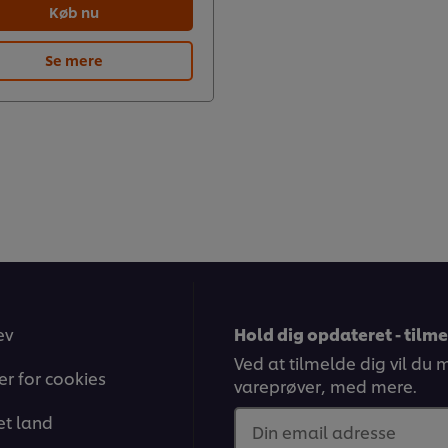
Køb nu
Se mere
ev
Hold dig opdateret - tilm
Ved at tilmelde dig vil du
ger for cookies
vareprøver, med mere.
t land
Din email adresse