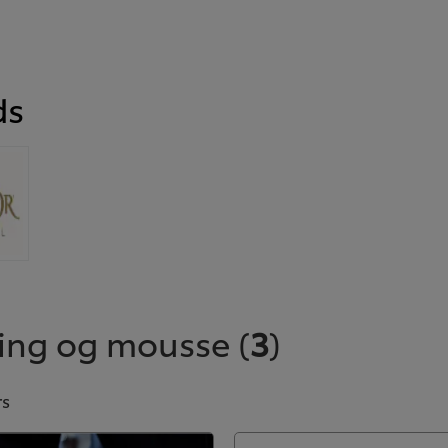
ds
ing og mousse
(
3
)
rs