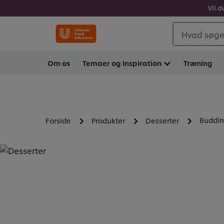
Vil d
Hvad søger
Om os
Temaer og Inspiration
Træning
Buddin
Forside
Produkter
Desserter
DESSERTER - BUDDIN