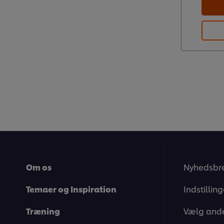
Om os
Nyhedsbr
Temaer og Inspiration
Indstillin
Træning
Vælg ande