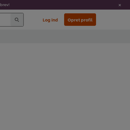
sbrev!
Log ind
Opret profil