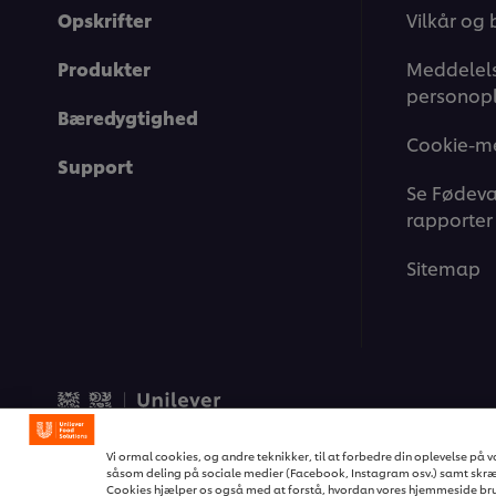
Opskrifter
Vilkår og 
Produkter
Meddelels
personopl
Bæredygtighed
Cookie-m
Support
Se Fødeva
rapporter
Sitemap
© 2026 Unilever Food Soluti
Vi ormal cookies, og andre teknikker, til at forbedre din oplevelse på
såsom deling på sociale medier (Facebook, Instagram osv.) samt skræd
Cookies hjælper os også med at forstå, hvordan vores hjemmeside bru