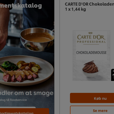
imentskatalog
CARTE D'OR Chokolade
1 x 1,44 kg
Køb nu
Se mere
Sortimentskatalog