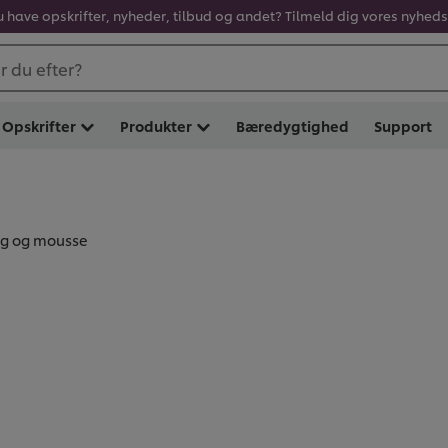
u have opskrifter, nyheder, tilbud og andet? Tilmeld dig vores nyhed
 du efter?
Opskrifter
Produkter
Bæredygtighed
Support
g og mousse
G OG MOUSSE (
3
)