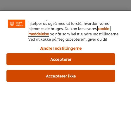
din oplevelse på vores hjemmeside. Cookies muliggør
visse funktioner, såsom deling på sociale medier
(Facebook, Instagram osv.) samt skræddersyet
indhold og reklamer ud fra dine interesser. Cookies
Gå til opskriften (309)
hjælper os også med at forstå, hvordan vores
hjemmeside bruges. Du kan læse vores
cookie-
meddelelse
og når som helst Ændre Indstillingerne.
Ved at klikke på "Jeg accepterer", giver du dit
samtykke til vores brug af cookies.
Ændre Indstillingerne
Accepterer
Accepterer ikke
Relaterede produkter
Knorr TOMATINO, 6 x 2 kg
Knorr LA