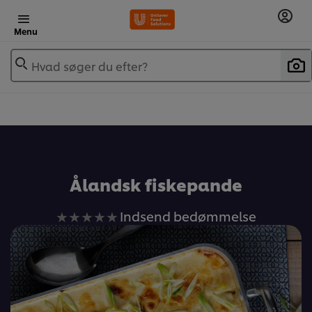
Menu
Hvad søger du efter?
Ålandsk fiskepande
Ingen
Indsend bedømmelse
bedømmelser
indsendt
for
denne
recipe