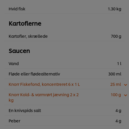
Hvid fisk
1.30 kg
Kartoflerne
Kartofler, skrællede
700 g
Saucen
Vand
1 l
Fløde eller flødealternativ
300 ml
Knorr Fiskefond, koncentreret 6 x 1 L
25 ml
Knorr Kold- & varmrørt jævning 2 x 2
100 g
kg
En knivspids salt
4 g
Peber
4 g