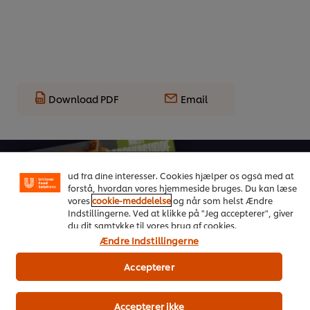
Download PDF
Email
Vi ormal cookies, og andre teknikker, til at forbedre din
oplevelse på vores hjemmeside. Cookies muliggør visse
funktioner, såsom deling på sociale medier (Facebook,
Instagram osv.) samt skræddersyet indhold og reklamer
ud fra dine interesser. Cookies hjælper os også med at
forstå, hvordan vores hjemmeside bruges. Du kan læse
vores
cookie-meddelelse
og når som helst Ændre
Indstillingerne. Ved at klikke på "Jeg accepterer", giver
du dit samtykke til vores brug af cookies.
On Trend Menus Vol. 4
Ændre Indstillingerne
Ny 2026 trendrapport udviklet af kokke til kokke
Accepterer
Download her
Accepterer ikke