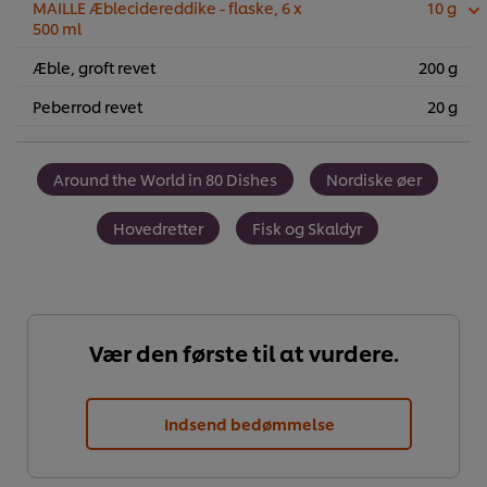
MAILLE Æblecidereddike - flaske, 6 x
10 g
500 ml
Æble, groft revet
200 g
Peberrod revet
20 g
Around the World in 80 Dishes
Nordiske øer
Hovedretter
Fisk og Skaldyr
Vær den første til at vurdere.
Indsend bedømmelse