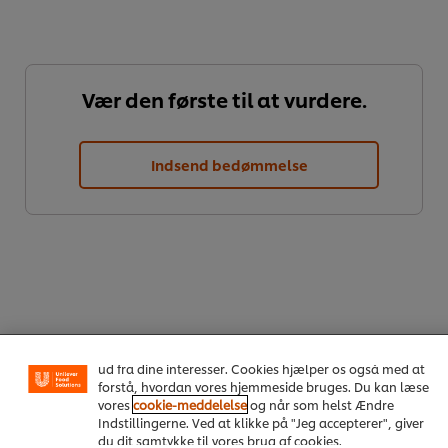
Vær den første til at vurdere.
Indsend bedømmelse
Vi ormal cookies, og andre teknikker, til at forbedre din
oplevelse på vores hjemmeside. Cookies muliggør visse
funktioner, såsom deling på sociale medier (Facebook,
Instagram osv.) samt skræddersyet indhold og reklamer
Download PDF
Email
ud fra dine interesser. Cookies hjælper os også med at
forstå, hvordan vores hjemmeside bruges. Du kan læse
vores
cookie-meddelelse
og når som helst Ændre
Indstillingerne. Ved at klikke på "Jeg accepterer", giver
du dit samtykke til vores brug af cookies.