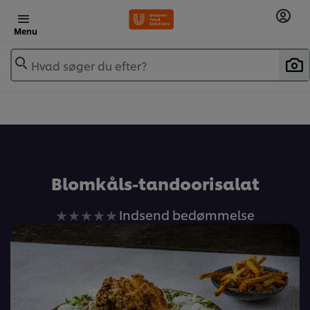
Menu
Hvad søger du efter?
Blomkåls-tandoorisalat
Ingen
Indsend bedømmelse
bedømmelser
indsendt
for
denne
recipe