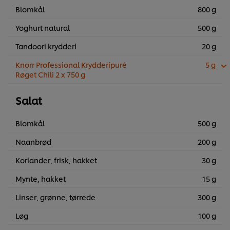
Blomkål
800 g
Yoghurt natural
500 g
Tandoori krydderi
20 g
Knorr Professional Krydderipuré
5 g
Røget Chili 2 x 750 g
Salat
Blomkål
500 g
Naanbrød
200 g
Koriander, frisk, hakket
30 g
Mynte, hakket
15 g
Linser, grønne, tørrede
300 g
Løg
100 g