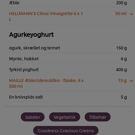
Æble
200 g
HELLMANN'S Citrus Vinaigrette 6 x 1
50 ml
L
Agurkeyoghurt
agurk, skrællet og ternet
150 g
Mynte, hakket
6 g
Tyrkist yoghurt
400 g
MAILLE Æblecidereddike - flaske, 6 x
15 g
500 ml
En knivspids salt
5 g
Salater
Vegetarisk
Tilbehør
Goodness Gracious Greens