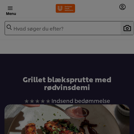
Menu
Hvad søger du efter?
Grillet blæksprutte med
rødvinsdemi
Ingen
Indsend bedømmelse
bedømmelser
indsendt
for
denne