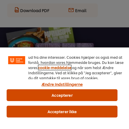
Download PDF
Email
Vi ormal cookies, og andre teknikker, til at forbedre din
oplevelse på vores hjemmeside. Cookies muliggør visse
funktioner, såsom deling på sociale medier (Facebook,
Instagram osv.) samt skræddersyet indhold og reklamer
ud fra dine interesser. Cookies hjælper os også med at
forstå, hvordan vores hjemmeside bruges. Du kan læse
On Trend Menus Vol. 4
vores
cookie-meddelelse
og når som helst Ændre
Indstillingerne. Ved at klikke på "Jeg accepterer", giver
du dit samtykke til vores brug af cookies.
Ny 2026 trendrapport udviklet af kokke til kokke
Ændre Indstillingerne
Download her
Accepterer
Accepterer ikke