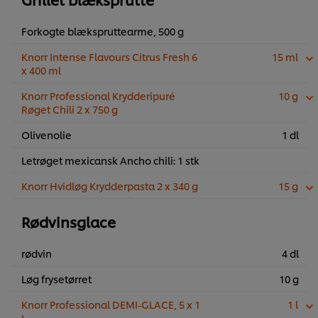
Forkogte blækspruttearme, 500 g
Knorr Intense Flavours Citrus Fresh 6
15 ml
x 400 ml
Knorr Professional Krydderipuré
10 g
Røget Chili 2 x 750 g
Olivenolie
1 dl
Letrøget mexicansk Ancho chili: 1 stk
Knorr Hvidløg Krydderpasta 2 x 340 g
15 g
Rødvinsglace
rødvin
4 dl
Løg frysetørret
10 g
Knorr Professional DEMI-GLACE, 5 x 1
1 l
L