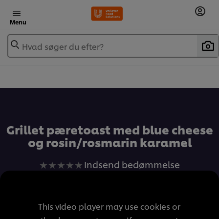
Menu
Hvad søger du efter?
Grillet pæretoast med blue cheese
og rosin/rosmarin karamel
Ingen
Indsend bedømmelse
bedømmelser
indsendt
for
This video player may use cookies or
denne