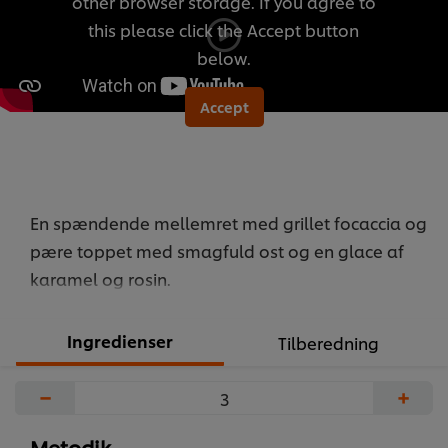
other browser storage. If you agree to
recipe
this please click the Accept button
below.
Accept
En spændende mellemret med grillet focaccia og
pære toppet med smagfuld ost og en glace af
karamel og rosin.
Ingredienser
Tilberedning
−
+
Metodik