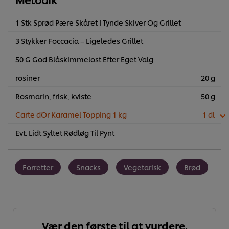
1 Stk Sprød Pære Skåret I Tynde Skiver Og Grillet
3 Stykker Foccacia – Ligeledes Grillet
50 G God Blåskimmelost Efter Eget Valg
rosiner
20 g
Rosmarin, frisk, kviste
50 g
Carte d´Or Karamel Topping 1 kg
1 dl
Evt. Lidt Syltet Rødløg Til Pynt
Forretter
Snacks
Vegetarisk
Brød
Vær den første til at vurdere.