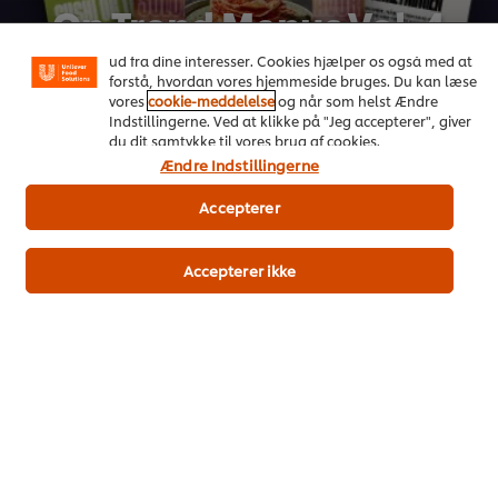
oplevelse på vores hjemmeside. Cookies muliggør visse
On Trend Menus Vol. 4
funktioner, såsom deling på sociale medier (Facebook,
Instagram osv.) samt skræddersyet indhold og reklamer
Ny 2026 trendrapport udviklet af kokke til kokke
ud fra dine interesser. Cookies hjælper os også med at
forstå, hvordan vores hjemmeside bruges. Du kan læse
vores
cookie-meddelelse
og når som helst Ændre
Download her
Indstillingerne. Ved at klikke på "Jeg accepterer", giver
du dit samtykke til vores brug af cookies.
Ændre Indstillingerne
Accepterer
Accepterer ikke
Populære opskrifter
(4)