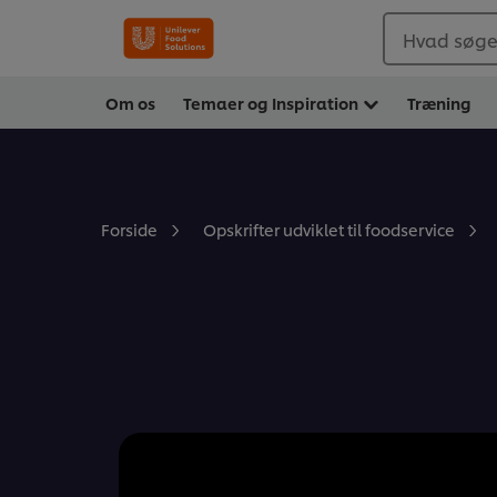
Hvad søger
Om os
Temaer og Inspiration
Træning
Forside
Opskrifter udviklet til foodservice