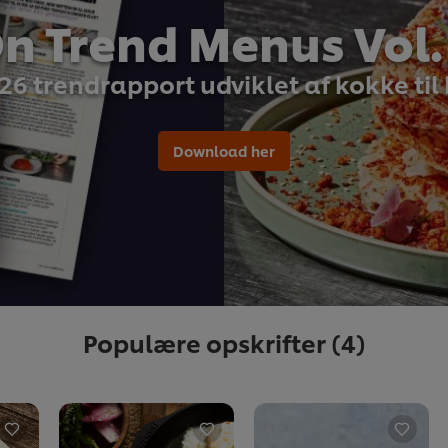
n Trend Menus Vol.
26 trendrapport udviklet af kokke til
Download her
Populære opskrifter
(4)