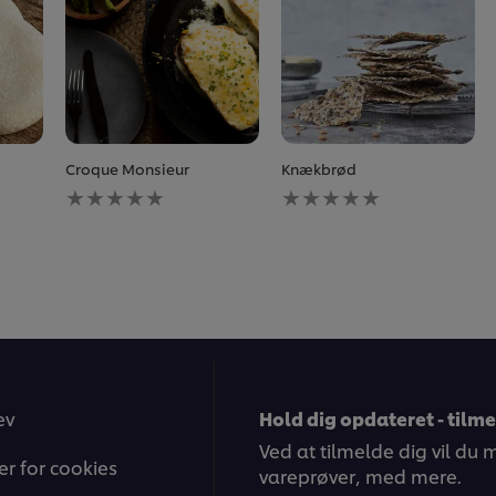
Croque Monsieur
Knækbrød
Ingen
Ingen
bedømmelser
bedømmelser
indsendt
indsendt
for
for
denne
denne
recipe
recipe
ev
Hold dig opdateret - tilm
Ved at tilmelde dig vil du
ger for cookies
vareprøver, med mere.