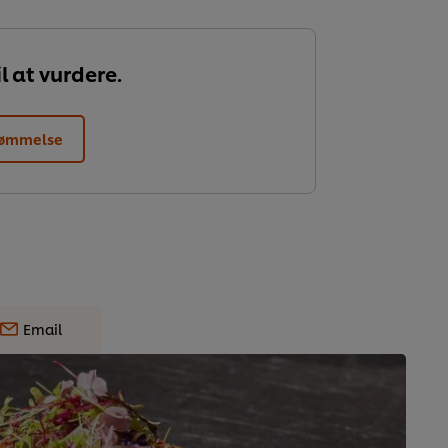
l at vurdere.
dømmelse
Email