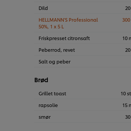
Dild
20
HELLMANN'S Professional
300
50%, 1 x 5 L
Friskpresset citronsaft
10 
Peberrod, revet
20
Salt og peber
Brød
Grillet toast
10 st
rapsolie
15 
smør
30