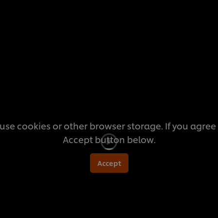
denne
recipe
use cookies or other browser storage. If you agree t
Accept button below.
Accept