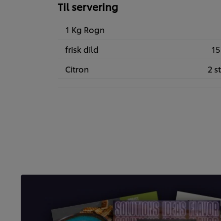
Til servering
1 Kg Rogn
frisk dild
15
Citron
2 st