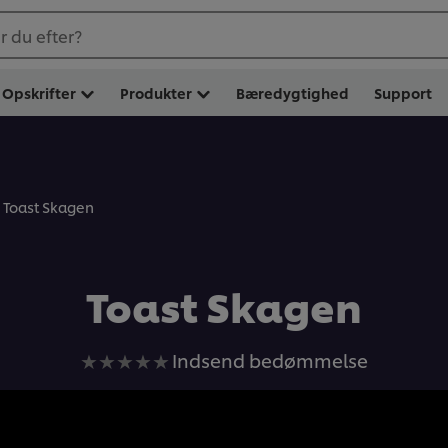
 du efter?
Opskrifter
Produkter
Bæredygtighed
Support
Toast Skagen
Toast Skagen
Ingen
Indsend bedømmelse
bedømmelser
indsendt
for