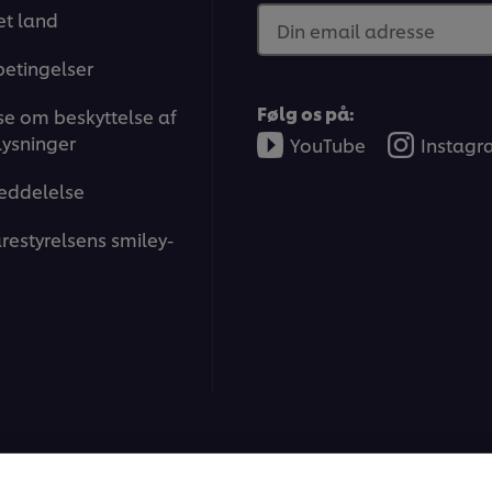
t land
Din email adresse
betingelser
Følg os på:
e om beskyttelse af
ysninger
YouTube
Instag
eddelelse
restyrelsens smiley-
ons | All rights reserved