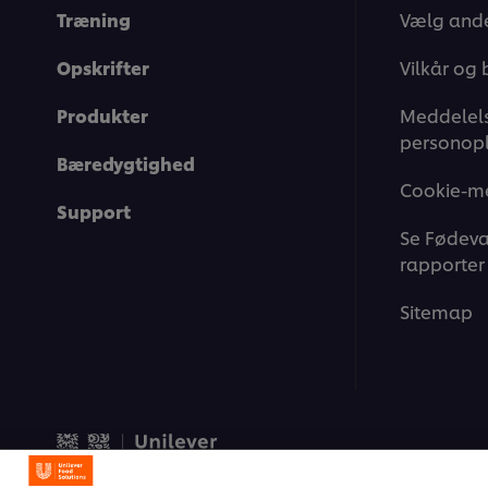
Træning
Vælg ande
Opskrifter
Vilkår og 
Produkter
Meddelels
personopl
Bæredygtighed
Cookie-m
Support
Se Fødeva
rapporter
Sitemap
© 2026 Unilever Food Soluti