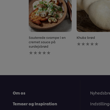
Sauterede svampe i en
Khubz brød
Ingen
cremet sauce på
bedømmelser
surdejsbrød
Ingen
indsendt
bedømmelser
for
indsendt
denne
for
recipe
denne
recipe
Om os
Nyhedsbr
Temaer og Inspiration
Indstillin