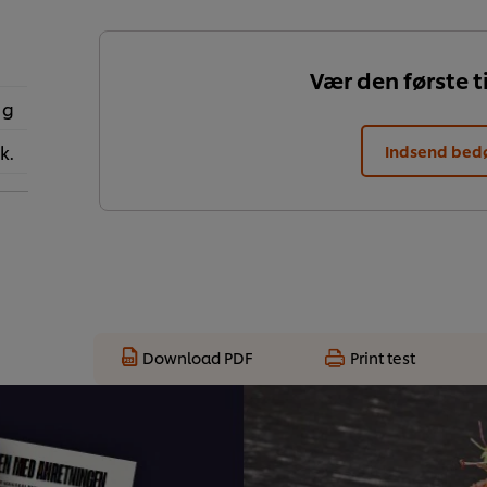
Vær den første ti
 g
k.
Indsend be
Download PDF
Print test