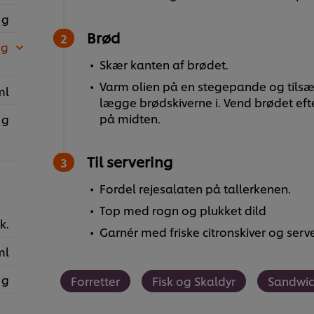
 g
Brød
 g
Skær kanten af brødet.
Varm olien på en stegepande og tilsæt
ml
lægge brødskiverne i. Vend brødet eft
på midten.
 g
Til servering
Fordel rejesalaten på tallerkenen.
Top med rogn og plukket dild
k.
Garnér med friske citronskiver og ser
ml
 g
Forretter
Fisk og Skaldyr
Sandwi