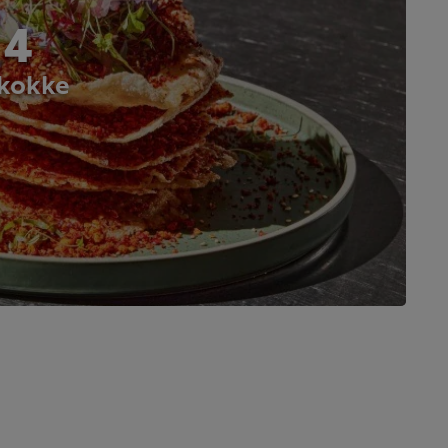
 4
 kokke