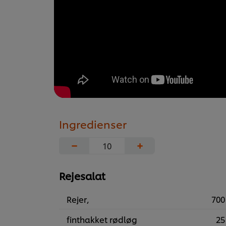
Ingredienser
−
+
Rejesalat
Rejer,
700
finthakket rødløg
25