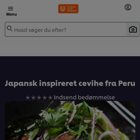
Menu
Hvad søger du efter?
Japansk inspireret cevihe fra Peru
Ingen
Indsend bedømmelse
bedømmelser
indsendt
for
denne
recipe