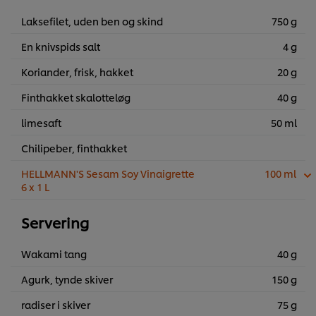
Laksefilet, uden ben og skind
750 g
En knivspids salt
4 g
Koriander, frisk, hakket
20 g
Finthakket skalotteløg
40 g
limesaft
50 ml
Chilipeber, finthakket
HELLMANN'S Sesam Soy Vinaigrette
100 ml
6 x 1 L
Servering
Wakami tang
40 g
Agurk, tynde skiver
150 g
radiser i skiver
75 g