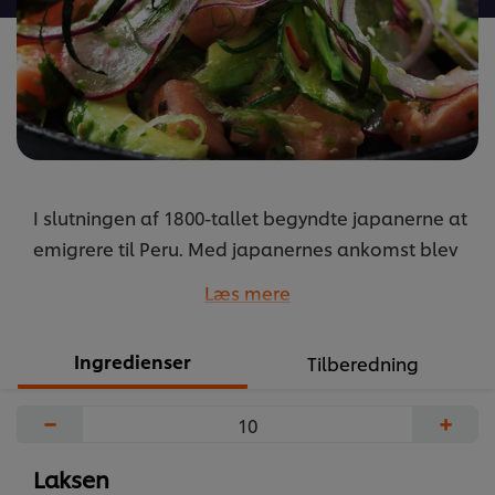
I slutningen af 1800-tallet begyndte japanerne at
emigrere til Peru. Med japanernes ankomst blev
peruvianerne introduceret til de tidligere
Læs mere
undervurderede “havkrydderier”, hvilket banede
vej for oprindelsen af det japansk-inspirerede
Ingredienser
Tilberedning
køkken i Peru.
...
−
+
Laksen