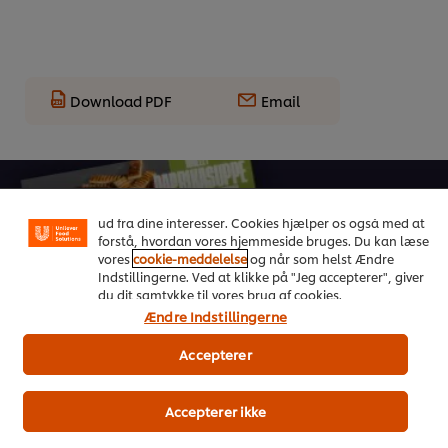
Download PDF
Email
Vi ormal cookies, og andre teknikker, til at forbedre din
oplevelse på vores hjemmeside. Cookies muliggør visse
funktioner, såsom deling på sociale medier (Facebook,
Instagram osv.) samt skræddersyet indhold og reklamer
ud fra dine interesser. Cookies hjælper os også med at
forstå, hvordan vores hjemmeside bruges. Du kan læse
vores
cookie-meddelelse
og når som helst Ændre
Indstillingerne. Ved at klikke på "Jeg accepterer", giver
du dit samtykke til vores brug af cookies.
On Trend Menus Vol. 4
Ændre Indstillingerne
Ny 2026 trendrapport udviklet af kokke til kokke
Accepterer
Download her
Accepterer ikke