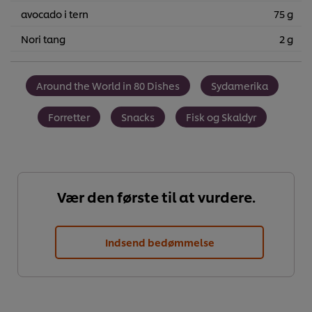
avocado i tern
75 g
Nori tang
2 g
Around the World in 80 Dishes
Sydamerika
Forretter
Snacks
Fisk og Skaldyr
Vær den første til at vurdere.
Indsend bedømmelse