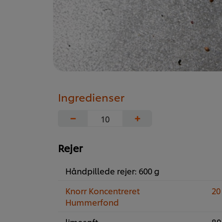
Ingredienser
−
+
Rejer
Håndpillede rejer: 600 g
Knorr Koncentreret
20
Hummerfond
limesaft
80