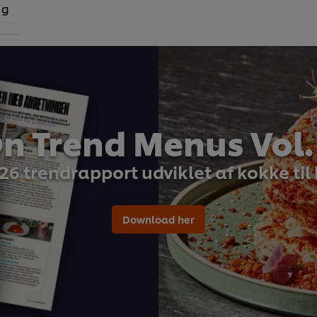
 g
n Trend Menus Vol.
26 trendrapport udviklet af kokke til
Download her