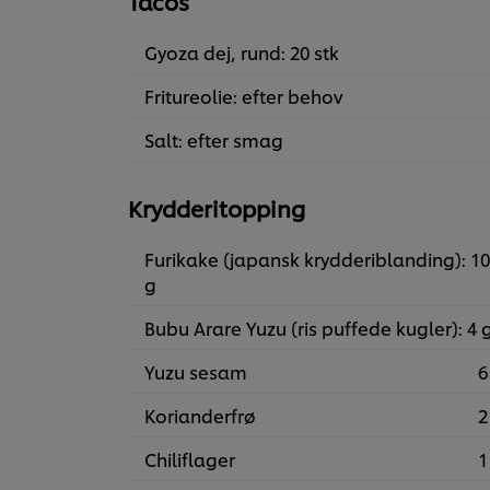
Tacos
Gyoza dej, rund: 20 stk
Fritureolie: efter behov
Salt: efter smag
Krydderitopping
Furikake (japansk krydderiblanding): 10
g
Bubu Arare Yuzu (ris puffede kugler): 4 
Yuzu sesam
6
Korianderfrø
2
Chiliflager
1