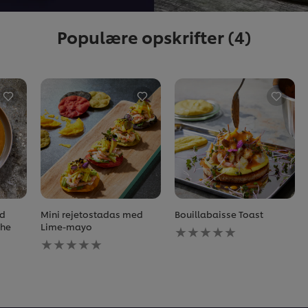
Populære opskrifter
(4)
ed
Mini rejetostadas med
Bouillabaisse Toast
Ingen
che
Lime-mayo
Ingen
bedømmelser
bedømmelser
indsendt
indsendt
for
for
denne
denne
recipe
recipe