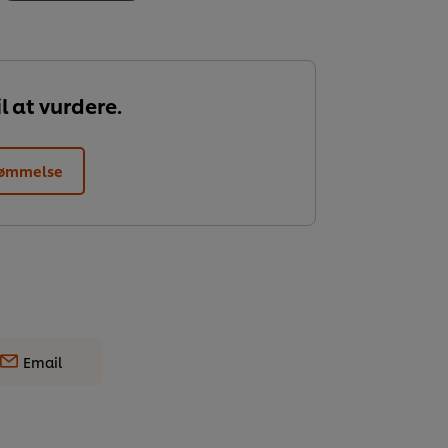
l at vurdere.
dømmelse
Email