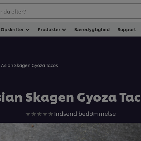
 du efter?
Opskrifter
Produkter
Bæredygtighed
Support
Asian Skagen Gyoza Tacos
ian Skagen Gyoza Ta
Ingen
Indsend bedømmelse
bedømmelser
indsendt
for