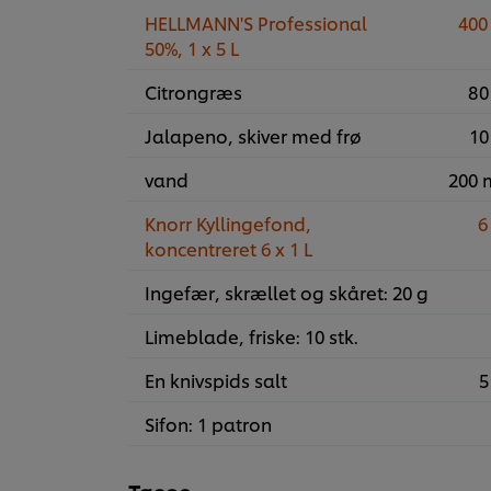
HELLMANN'S Professional
400
50%, 1 x 5 L
Citrongræs
80
Jalapeno, skiver med frø
10
vand
200 
Knorr Kyllingefond,
6
koncentreret 6 x 1 L
Ingefær, skrællet og skåret: 20 g
Limeblade, friske: 10 stk.
En knivspids salt
5
Sifon: 1 patron