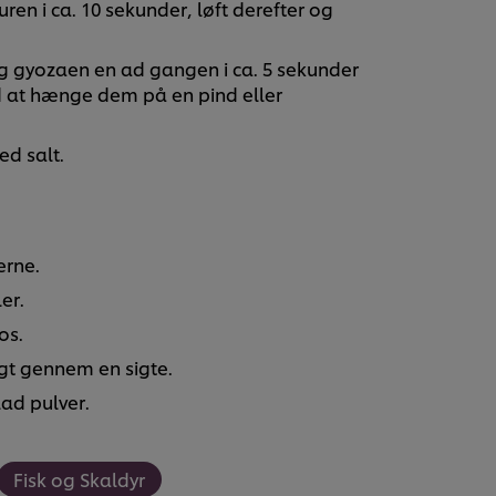
ren i ca. 10 sekunder, løft derefter og
teg gyozaen en ad gangen i ca. 5 sekunder
 at hænge dem på en pind eller
d salt.
erne.
er.
os.
igt gennem en sigte.
ad pulver.
Fisk og Skaldyr