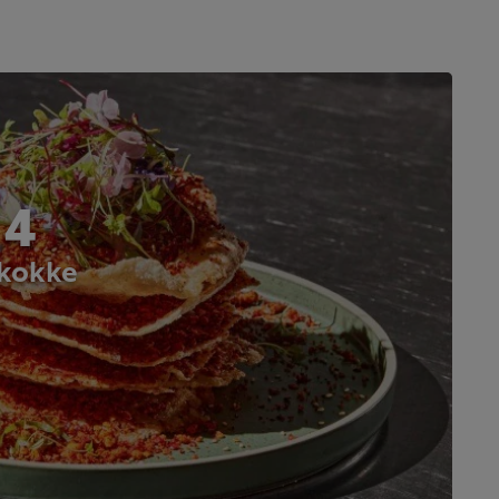
 4
 kokke