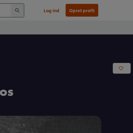
Log ind
Opret profil
cos