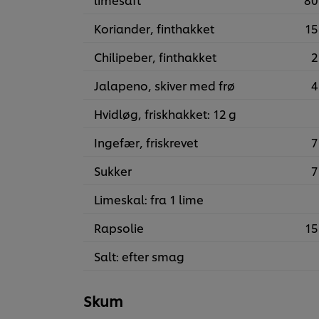
Koriander, finthakket
15
Chilipeber, finthakket
2
Jalapeno, skiver med frø
4
Hvidløg, friskhakket: 12 g
Ingefær, friskrevet
7
Sukker
7
Limeskal: fra 1 lime
Rapsolie
15
Salt: efter smag
Skum