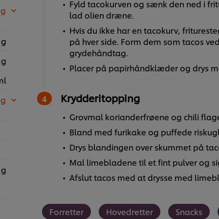
Fyld tacokurven og sænk den ned i fritu
 g
lad olien dræne.
Hvis du ikke har en tacokurv, fritures
 g
på hver side. Form dem som tacos ved
grydehåndtag.
 g
Placer på papirhåndklæder og drys me
ml
Krydderitopping
 g
Grovmal korianderfrøene og chili flag
Bland med furikake og puffede riskugl
Drys blandingen over skummet på tac
Mal limebladene til et fint pulver og s
 g
Afslut tacos med at drysse med limebl
Forretter
Hovedretter
Snacks