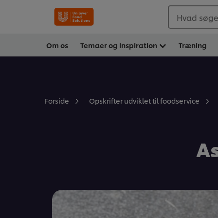
Hvad søger
Om os
Temaer og Inspiration
Træning
Forside
Opskrifter udviklet til foodservice
As