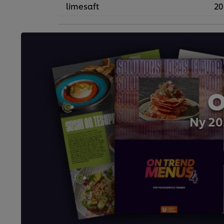
limesaft
20
O
Ny 20