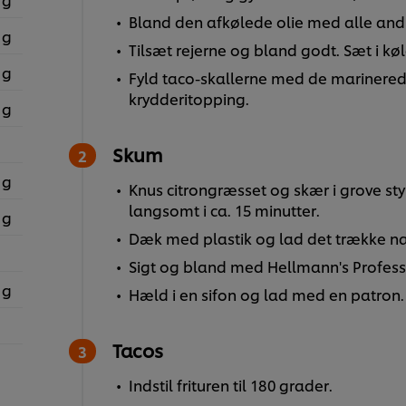
Bland den afkølede olie med alle and
 g
Tilsæt rejerne og bland godt. Sæt i kø
 g
Fyld taco-skallerne med de marinere
krydderitopping.
 g
Skum
 g
Knus citrongræsset og skær i grove styk
langsomt i ca. 15 minutter.
 g
Dæk med plastik og lad det trække na
Sigt og bland med Hellmann's Profess
 g
Hæld i en sifon og lad med en patron. R
Tacos
Indstil frituren til 180 grader.