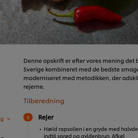
Denne opskrift er efter vores mening det b
Sverige kombineret med de bedste smage f
moderniseret med metodikken, der adskille
rejerne.
Tilberedning
Rejer
 g
Hæld rapsolien i en gryde med halvde
indtil sprød og gyldenbrun. Afkøl
 g