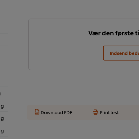
Vær den første ti
Indsend be
g
 g
Download PDF
Print test
 g
 g