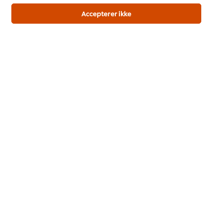
Ny 2026 trendrapport udviklet af kokke til kokke
Accepterer ikke
Download her
Populære opskrifter
(4)