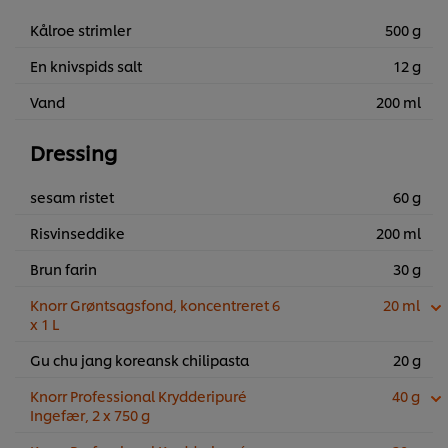
Kålroe strimler
500 g
En knivspids salt
12 g
Vand
200 ml
Dressing
sesam ristet
60 g
Risvinseddike
200 ml
Brun farin
30 g
Knorr Grøntsagsfond, koncentreret 6
20 ml
x 1 L
Gu chu jang koreansk chilipasta
20 g
Knorr Professional Krydderipuré
40 g
Ingefær, 2 x 750 g