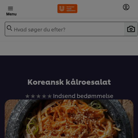
Menu
Hvad søger du efter?
Koreansk kålroesalat
Ingen
Indsend bedømmelse
bedømmelser
indsendt
for
denne
recipe