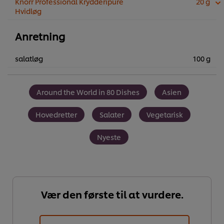
Knorr Professional Krydderipuré
20 g
Hvidløg
Anretning
salatløg
100 g
Around the World in 80 Dishes
Asien
Hovedretter
Salater
Vegetarisk
Nyeste
Vær den første til at vurdere.