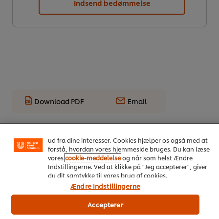
Indsend bedømmelse
Download PDF
Email
Vi ormal cookies, og andre teknikker, til at forbedre din
oplevelse på vores hjemmeside. Cookies muliggør visse
funktioner, såsom deling på sociale medier (Facebook,
Instagram osv.) samt skræddersyet indhold og reklamer
ud fra dine interesser. Cookies hjælper os også med at
forstå, hvordan vores hjemmeside bruges. Du kan læse
vores
cookie-meddelelse
og når som helst Ændre
Indstillingerne. Ved at klikke på "Jeg accepterer", giver
du dit samtykke til vores brug af cookies.
Ændre Indstillingerne
On Trend Menus Vol. 4
Accepterer