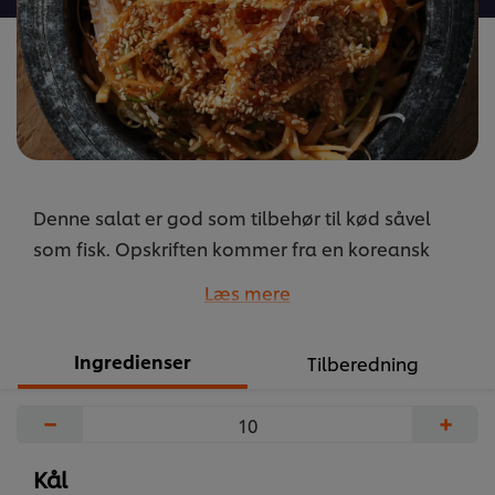
Denne salat er god som tilbehør til kød såvel
som fisk. Opskriften kommer fra en koreansk
kvinde, som kom til Sverige og gerne ville lave en
Læs mere
traditionel koreansk salat. Her fandt hun kålroen,
som hun syntes passede godt til hendes opskrift.
Ingredienser
Tilberedning
En nyfortolkning af en rodfrugt, som anvendes alt
for sjældent.
−
+
...
Kål