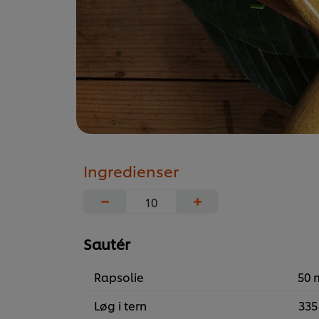
Ingredienser
−
+
Sautér
Rapsolie
50 
Løg i tern
335