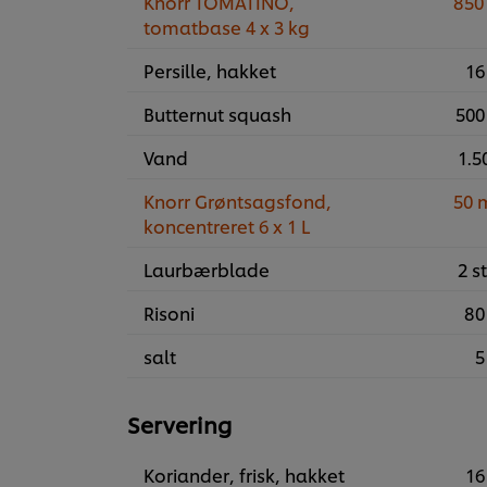
Knorr TOMATINO,
850
tomatbase 4 x 3 kg
Persille, hakket
16
Butternut squash
500
Vand
1.50
Knorr Grøntsagsfond,
50 
koncentreret 6 x 1 L
Laurbærblade
2 st
Risoni
80
salt
5
Servering
Koriander, frisk, hakket
16