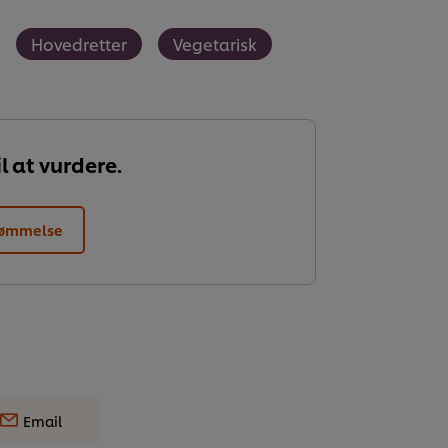
Hovedretter
Vegetarisk
l at vurdere.
dømmelse
Email