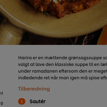
Harira er en mættende grønsagssuppe so
valgt at lave den klassiske suppe til en læ
under ramadanen eftersom den er meget 
indledende ret når man igen må spise efte
Tilberedning
ml
Sautér
 g