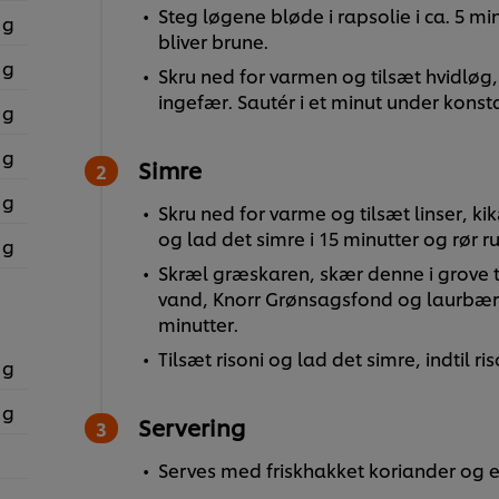
Steg løgene bløde i rapsolie i ca. 5 m
 g
bliver brune.
 g
Skru ned for varmen og tilsæt hvidløg,
ingefær. Sautér i et minut under konst
 g
 g
Simre
 g
Skru ned for varme og tilsæt linser, ki
og lad det simre i 15 minutter og rør
 g
Skræl græskaren, skær denne i grove te
vand, Knorr Grønsagsfond og laurbærb
minutter.
Tilsæt risoni og lad det simre, indtil r
 g
 g
Servering
Serves med friskhakket koriander og e