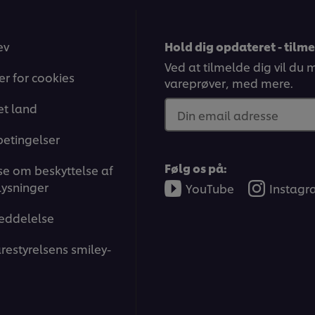
ev
Hold dig opdateret - tilm
Ved at tilmelde dig vil du
ger for cookies
vareprøver, med mere.
t land
Din email adresse
betingelser
Følg os på:
e om beskyttelse af
ysninger
YouTube
Instag
eddelelse
restyrelsens smiley-