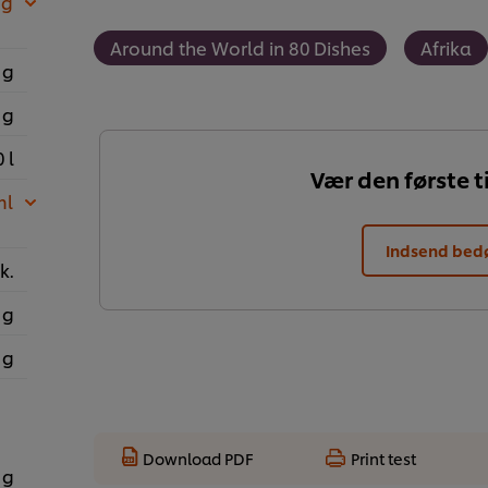
 g
Around the World in 80 Dishes
Afrika
 g
 g
 l
Vær den første ti
ml
Indsend be
k.
 g
 g
Download PDF
Print test
 g