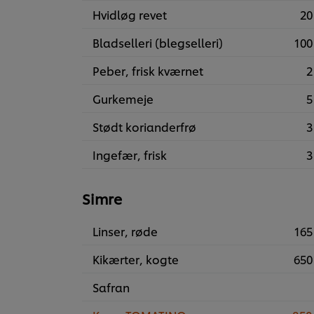
Hvidløg revet
20
Bladselleri (blegselleri)
100
Peber, frisk kværnet
2
Gurkemeje
5
Stødt korianderfrø
3
Ingefær, frisk
3
Simre
Linser, røde
165
Kikærter, kogte
650
Safran