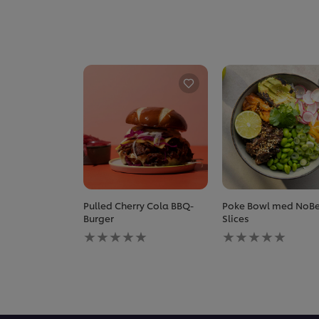
Pulled Cherry Cola BBQ-
Poke Bowl med NoBe
Burger
Slices
Ingen
Ingen
bedømmelser
bedømmelser
indsendt
indsendt
for
for
denne
denne
recipe
recipe