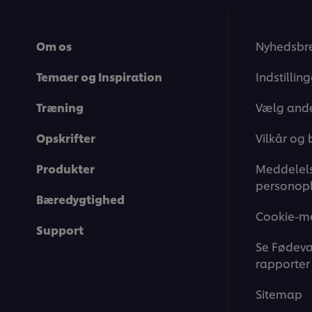
Om os
Nyhedsbr
Temaer og Inspiration
Indstillin
Træning
Vælg ande
Opskrifter
Vilkår og 
Produkter
Meddelels
personopl
Bæredygtighed
Cookie-m
Support
Se Fødeva
rapporter
Sitemap