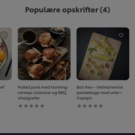
Populære opskrifter
(4)
ef
Pulled pork med honning-
Ban Xeo – Vietnamesisk
sennep coleslaw og BBQ
pandekage med urter i
vinaigrette
rispapir
Ingen
Ingen
bedømmelser
bedømmelser
indsendt
indsendt
for
for
denne
denne
recipe
recipe