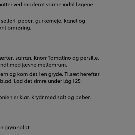
inutter ved moderat varme indtil løgene
 selleri, peber, gurkemeje, kanel og
ant omrøring.
kærter, safran, Knorr Tomatino og persille,
 rundt med jævne mellemrum.
rn og kom det i en gryde. Tilsæt herefter
lad. Lad det simre under låg i 25
isonien er klar. Krydr med salt og peber.
n grøn salat.