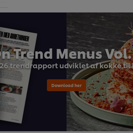
n Trend Menus Vol.
26 trendrapport udviklet af kokke til
Download her