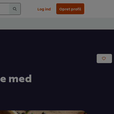
Log ind
Opret profil
de med