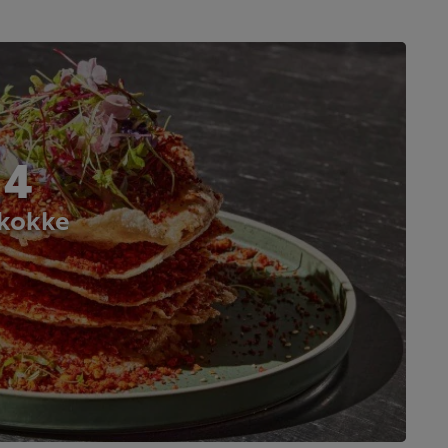
 4
 kokke