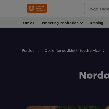
Hvad søger
Om os
Temaer og Inspiration
Træning
Forside
Opskrifter udviklet til foodservice
Norda