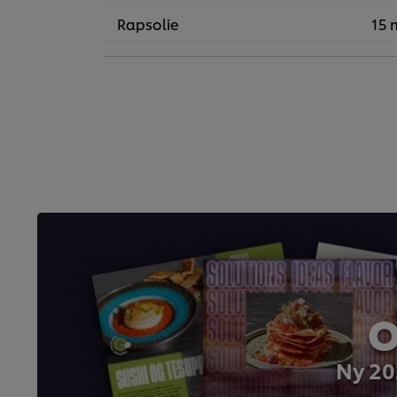
Rapsolie
15 
O
Ny 20