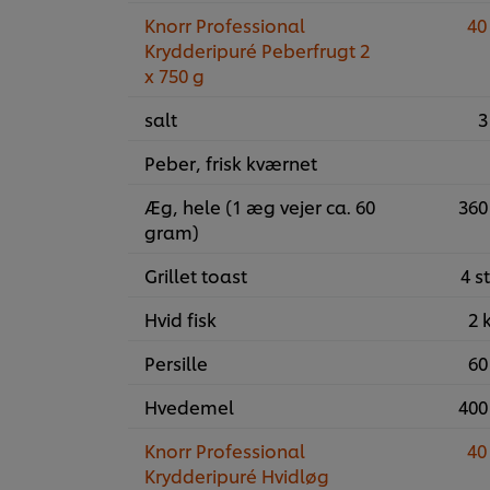
Knorr Professional
40
Krydderipuré Peberfrugt 2
x 750 g
salt
3
Peber, frisk kværnet
Æg, hele (1 æg vejer ca. 60
360
gram)
Grillet toast
4 st
Hvid fisk
2 
Persille
60
Hvedemel
400
Knorr Professional
40
Krydderipuré Hvidløg