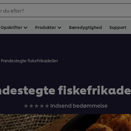
 du efter?
Opskrifter
Produkter
Bæredygtighed
Support
Pandestegte fiskefrikadeller
destegte fiskefrikade
Ingen
Indsend bedømmelse
bedømmelser
indsendt
for