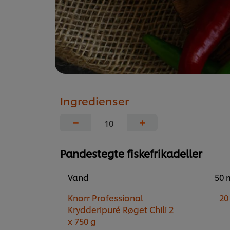
Ingredienser
−
+
Pandestegte fiskefrikadeller
Vand
50 
Knorr Professional
20
Krydderipuré Røget Chili 2
x 750 g