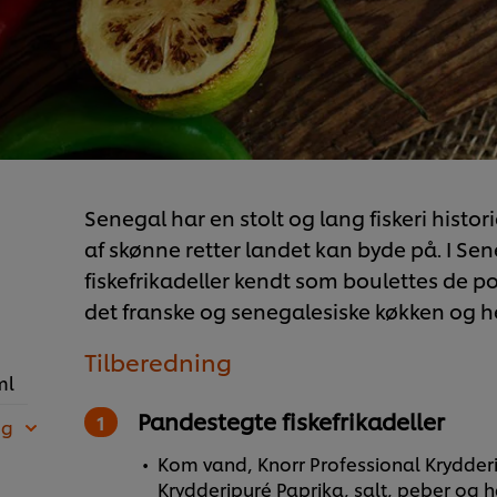
Senegal har en stolt og lang fiskeri histor
af skønne retter landet kan byde på. I Se
fiskefrikadeller kendt som boulettes de p
det franske og senegalesiske køkken og h
Tilberedning
ml
Pandestegte fiskefrikadeller
 g
Kom vand, Knorr Professional Krydderip
Krydderipuré Paprika, salt, peber og ha