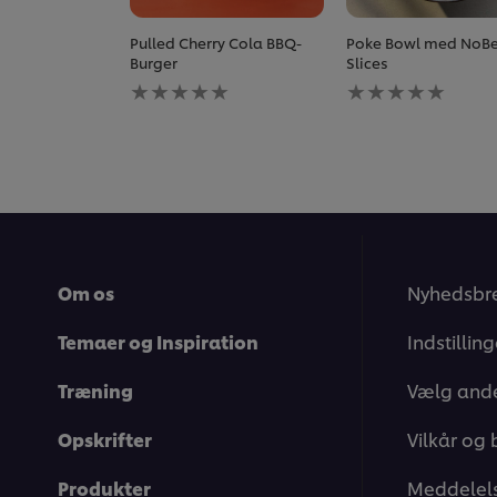
Pulled Cherry Cola BBQ-
Poke Bowl med NoBe
Burger
Slices
Ingen
Ingen
bedømmelser
bedømmelser
indsendt
indsendt
for
for
denne
denne
recipe
recipe
Om os
Nyhedsbr
Temaer og Inspiration
Indstillin
Træning
Vælg ande
Opskrifter
Vilkår og 
Produkter
Meddelels