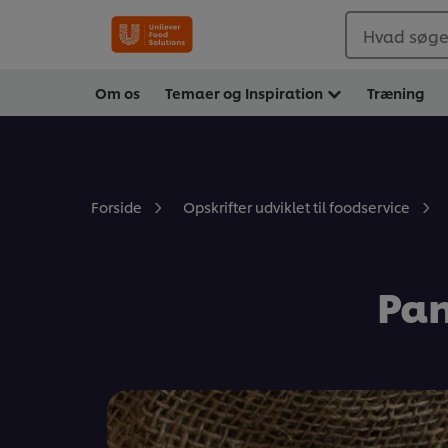
Hvad søger
Om os
Temaer og Inspiration
Træning
Forside
Opskrifter udviklet til foodservice
Pan