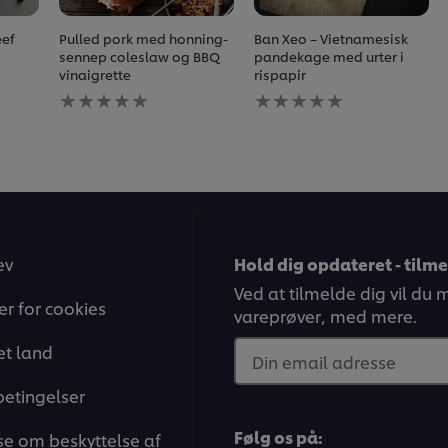
ef
Pulled pork med honning-
Ban Xeo – Vietnamesisk
sennep coleslaw og BBQ
pandekage med urter i
vinaigrette
rispapir
Ingen
Ingen
bedømmelser
bedømmelser
indsendt
indsendt
for
for
denne
denne
recipe
recipe
ev
Hold dig opdateret - tilm
Ved at tilmelde dig vil du
ger for cookies
vareprøver, med mere.
t land
Din email adresse
betingelser
Følg os på:
e om beskyttelse af