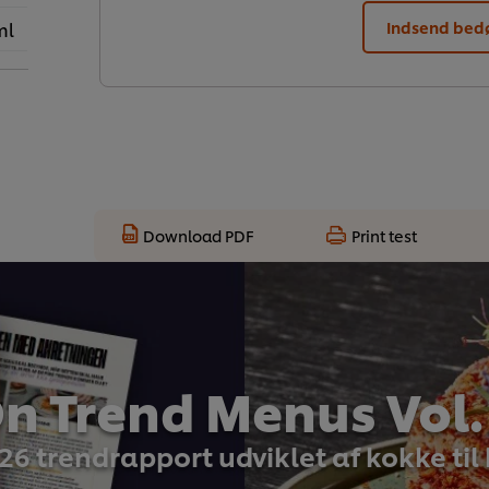
ml
Indsend be
Download PDF
Print test
n Trend Menus Vol.
26 trendrapport udviklet af kokke til