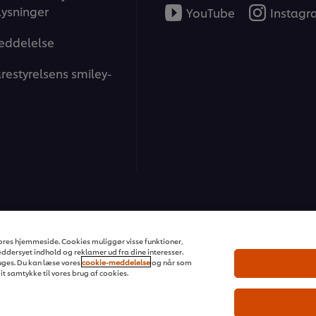
ysninger
YouTube
Instag
eddelelse
restyrelsens smiley-
ons | All rights reserved
 vores hjemmeside. Cookies muliggør visse funktioner,
dersyet indhold og reklamer ud fra dine interesser.
ges. Du kan læse vores
cookie-meddelelse
og når som
dit samtykke til vores brug af cookies.