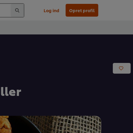
Log ind
Opret profil
ller