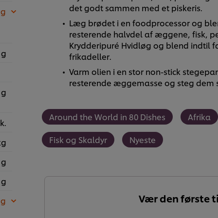
det godt sammen med et piskeris.
 g
Læg brødet i en foodprocessor og blend
resterende halvdel af æggene, fisk, pe
Krydderipuré Hvidløg og blend indtil fa
 g
frikadeller.
Varm olien i en stor non-stick stegepan
resterende æggemasse og steg dem 
 g
Around the World in 80 Dishes
Afrika
k.
Fisk og Skaldyr
Nyeste
kg
 g
 g
Vær den første ti
 g