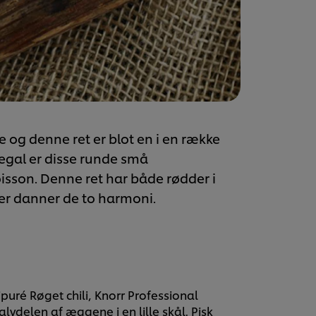
ie og denne ret er blot en i en række
negal er disse runde små
oisson. Denne ret har både rødder i
er danner de to harmoni.
uré Røget chili, Knorr Professional
lvdelen af æggene i en lille skål. Pisk