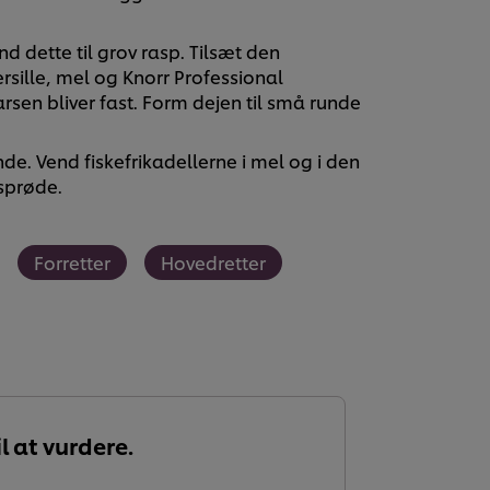
 dette til grov rasp. Tilsæt den
rsille, mel og Knorr Professional
rsen bliver fast. Form dejen til små runde
de. Vend fiskefrikadellerne i mel og i den
sprøde.
Forretter
Hovedretter
l at vurdere.