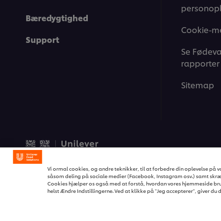
personopl
Bæredygtighed
Cookie-m
Support
Se Fødeva
rapporter
Sitemap
© 2026 Unilever Food Soluti
Vi ormal cookies, og andre teknikker, til at forbedre din oplevelse på
såsom deling på sociale medier (Facebook, Instagram osv.) samt skræd
Cookies hjælper os også med at forstå, hvordan vores hjemmeside bru
helst Ændre Indstillingerne. Ved at klikke på "Jeg accepterer", giver du 