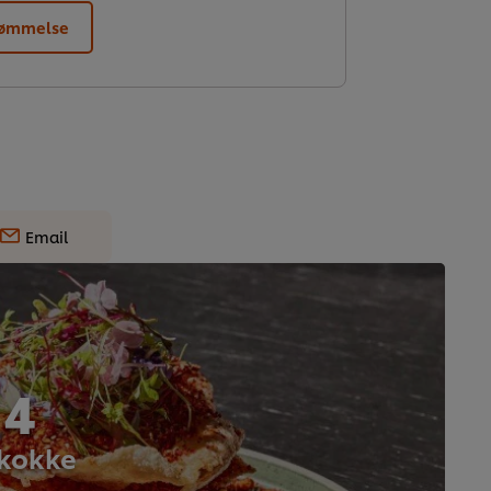
dømmelse
Email
 4
 kokke