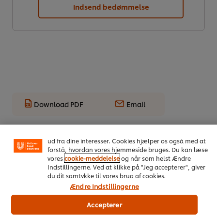
Indsend bedømmelse
Download PDF
Email
Vi ormal cookies, og andre teknikker, til at forbedre din
oplevelse på vores hjemmeside. Cookies muliggør visse
funktioner, såsom deling på sociale medier (Facebook,
Instagram osv.) samt skræddersyet indhold og reklamer
ud fra dine interesser. Cookies hjælper os også med at
forstå, hvordan vores hjemmeside bruges. Du kan læse
vores
cookie-meddelelse
og når som helst Ændre
Indstillingerne. Ved at klikke på "Jeg accepterer", giver
du dit samtykke til vores brug af cookies.
Ændre Indstillingerne
On Trend Menus Vol. 4
Accepterer