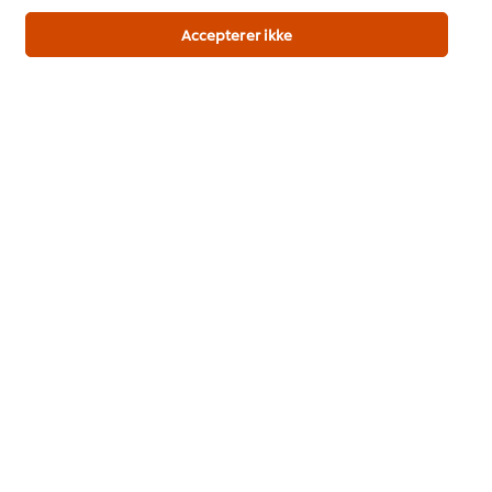
Ny 2026 trendrapport udviklet af kokke til kokke
Accepterer ikke
Download her
Populære opskrifter
(4)