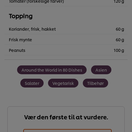
Tomater (forskellige farver)
120 g
Topping
Koriander, frisk, hakket
60 g
Frisk mynte
60 g
Peanuts
100 g
Around the World in 80 Dishes
Asien
Salater
Vegetarisk
Tilbehør
Vær den første til at vurdere.