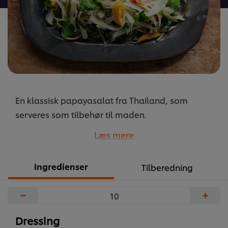
En klassisk papayasalat fra Thailand, som
serveres som tilbehør til maden.
I Thailand anvendes ofte longbeans i salater. Her
Læs mere
erstatter vi med havebønner eller haricot verts.
...
Ingredienser
Tilberedning
−
+
Dressing