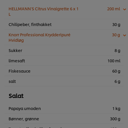
HELLMANN'S Citrus Vinaigrette 6 x 1
200 ml
L
Chilipeber, finthakket
30 g
Knorr Professional Krydderipuré
30 g
Hvidløg
Sukker
8 g
limesaft
100 ml
Fiskesauce
60 g
salt
6 g
Salat
Papaya umoden
1 kg
Bønner, grønne
300 g