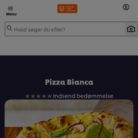
Menu
Hvad søger du efter?
Pizza Bianca
Ingen
Indsend bedømmelse
bedømmelser
indsendt
for
denne
recipe