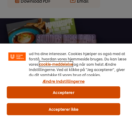
Download PDF
Email
Vi ormal cookies, og andre teknikker, til at forbedre din
oplevelse på vores hjemmeside. Cookies muliggør visse
funktioner, såsom deling på sociale medier (Facebook,
Instagram osv.) samt skræddersyet indhold og reklamer
ud fra dine interesser. Cookies hjælper os også med at
On Trend Menus Vol. 4
forstå, hvordan vores hjemmeside bruges. Du kan læse
vores
cookie-meddelelse
og når som helst Ændre
Indstillingerne. Ved at klikke på "Jeg accepterer", giver
Ny 2026 trendrapport udviklet af kokke til kokke
du dit samtykke til vores brug af cookies.
Ændre Indstillingerne
Download her
Accepterer
Accepterer ikke