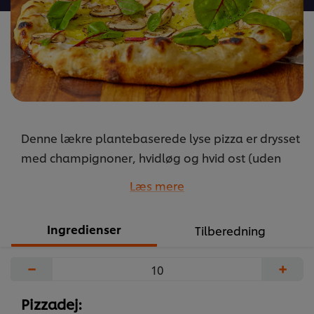
Denne lækre plantebaserede lyse pizza er drysset
med champignoner, hvidløg og hvid ost (uden
tomatsovs!) og kulminerer i et simpelt og godt
Læs mere
måltid.
...
Ingredienser
Tilberedning
−
+
Pizzadej: