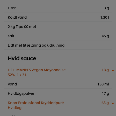
Gær
3 g
Koldt vand
1.30 l
2 kg Tipo 00 mel
salt
45 g
Lidt mel til æltning og udrulning
Hvid sauce
HELLMANN'S Vegan Mayonnaise
1 kg
52%, 1 x 3 L
Vand
130 ml
Hvidløgspulver
17 g
Knorr Professional Krydderipuré
65 g
Hvidløg