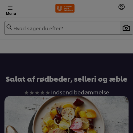
Menu
Hvad søger du efter?
Salat af rødbeder, selleri og æble
Ingen
Indsend bedømmelse
bedømmelser
indsendt
for
denne
recipe