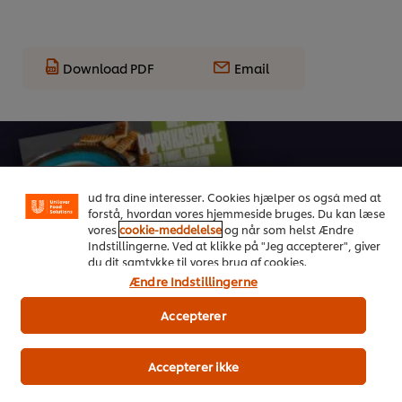
Download PDF
Email
Vi ormal cookies, og andre teknikker, til at forbedre din
oplevelse på vores hjemmeside. Cookies muliggør visse
funktioner, såsom deling på sociale medier (Facebook,
Instagram osv.) samt skræddersyet indhold og reklamer
ud fra dine interesser. Cookies hjælper os også med at
forstå, hvordan vores hjemmeside bruges. Du kan læse
vores
cookie-meddelelse
og når som helst Ændre
On Trend Menus Vol. 4
Indstillingerne. Ved at klikke på "Jeg accepterer", giver
du dit samtykke til vores brug af cookies.
Ændre Indstillingerne
Ny 2026 trendrapport udviklet af kokke til kokke
Accepterer
Download her
Accepterer ikke