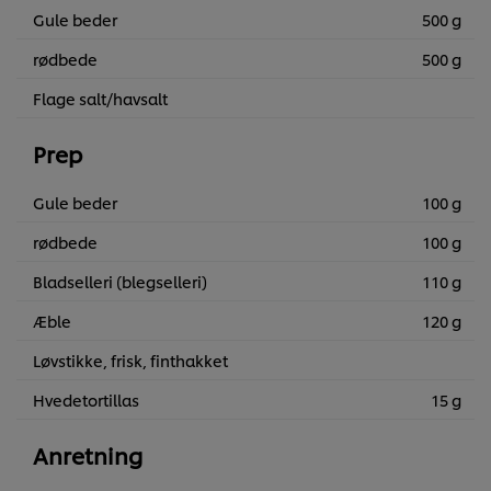
Gule beder
500 g
rødbede
500 g
Flage salt/havsalt
Prep
Gule beder
100 g
rødbede
100 g
Bladselleri (blegselleri)
110 g
Æble
120 g
Løvstikke, frisk, finthakket
Hvedetortillas
15 g
Anretning